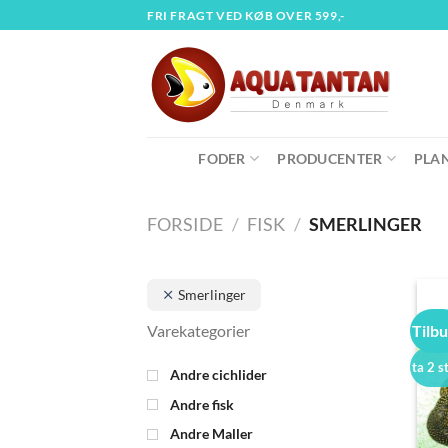
Fortsæt
FRI FRAGT VED KØB OVER 599,-
til
indhold
FODER
PRODUCENTER
PLA
FORSIDE
/
FISK
/
SMERLINGER
Smerlinger
Tilb
ta 2 s
Andre cichlider
Andre fisk
Andre Maller