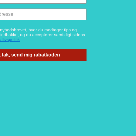
g nyhedsbrevet, hvor du modtager tips og
n indbakke, og du accepterer samtidigt sidens
tlivspolitik
 tak, send mig rabatkoden