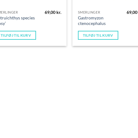
69,00
kr.
69,0
MERLINGER
SMERLINGER
truichthys species
Gastromyzon
osy’
ctenocephalus
TILFØJ TIL KURV
TILFØJ TIL KURV