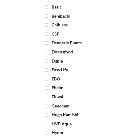
Basic
Benibachi
Chihiros
CSF
Dennerle Plants
Discusfood
Dupla
Easy Life
EBO
Eheim
Fluval
Genchem
Hugo Kamishi
HVP Aqua
Hydor