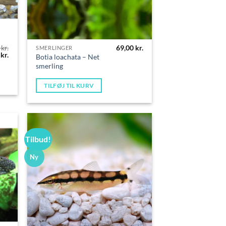
0
kr.
69,00
kr.
SMERLINGER
Den
0
kr.
Botia loachata – Net
delige
aktuelle
smerling
pris
er:
kr..
79,00 kr..
TILFØJ TIL KURV
Tilbud!
Ny