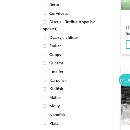
Betta
Corydoras
Discus - Butik(europæisk
S
opdræt)
Se
Dværg cichlider
Endler
Guppy
Gurami
I-maller
Karpefisk
Ta 3 s
Killifisk
Maller
Molly
Nanofisk
Platy