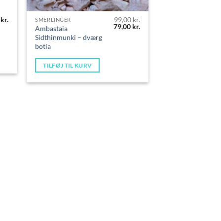
0
kr.
99,00
kr.
SMERLINGER
Den
Den
79,00
kr.
Ambastaia
oprindelige
aktuelle
Sidthinmunki – dværg
pris
pris
botia
var:
er:
99,00 kr..
79,00 kr..
TILFØJ TIL KURV