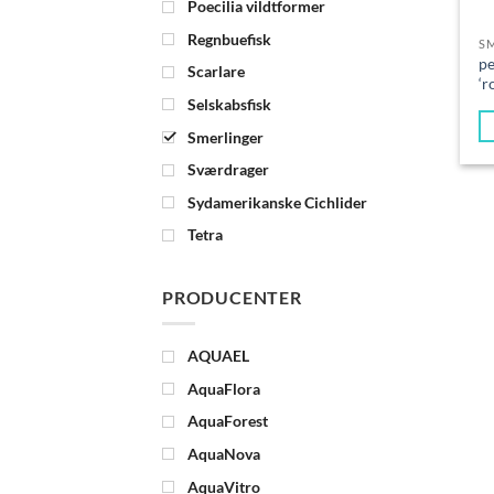
Poecilia vildtformer
Regnbuefisk
S
pe
Scarlare
‘r
Selskabsfisk
Smerlinger
Sværdrager
Sydamerikanske Cichlider
Tetra
PRODUCENTER
AQUAEL
AquaFlora
AquaForest
AquaNova
AquaVitro