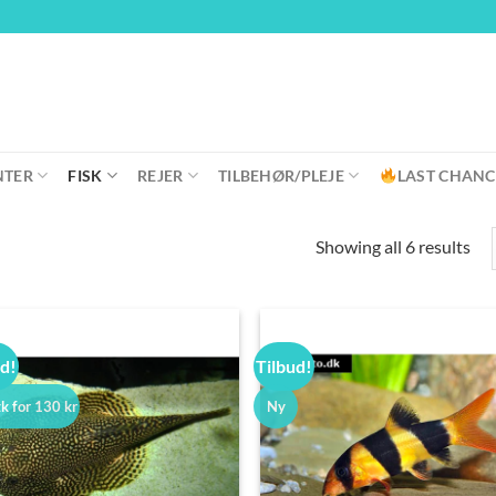
NTER
FISK
REJER
TILBEHØR/PLEJE
LAST CHANC
Showing all 6 results
ud!
Tilbud!
tk for 130 kr
Ny