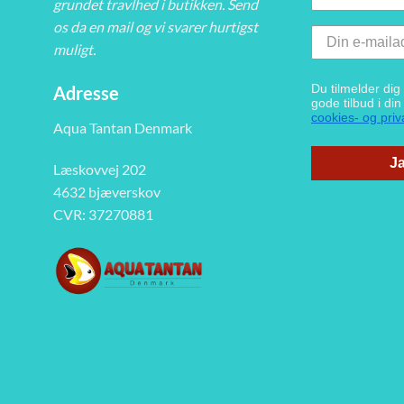
grundet travlhed i butikken. Send
os da en mail og vi svarer hurtigst
muligt.
Du tilmelder di
Adresse
gode tilbud i di
cookies- og priva
Aqua Tantan Denmark
Ja
Læskovvej 202
4632 bjæverskov
CVR: 37270881