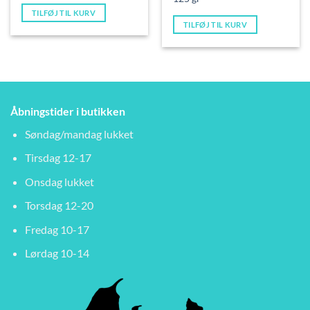
169,00 kr..
135,00 kr..
199,00 kr..
135,0
TILFØJ TIL KURV
TILFØJ TIL KURV
Åbningstider i butikken
Søndag/mandag lukket
Tirsdag 12-17
Onsdag lukket
Torsdag 12-20
Fredag 10-17
Lørdag 10-14