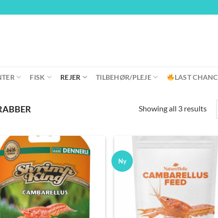
NTER
FISK
REJER
TILBEHØR/PLEJE
LAST CHANC
Showing all 3 results
KRABBER
Ny