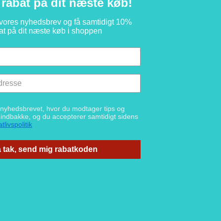
rabat på dit næste køb!
 vores nyhedsbrev og få samtidigt 10%
at på dit næste køb i shoppen
g nyhedsbrevet, hvor du modtager tips og
n indbakke, og du accepterer samtidigt sidens
tlivspolitik
 tak, send mig rabatkoden