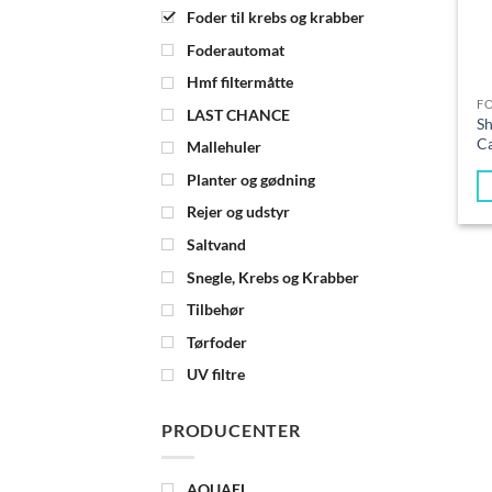
Foder til krebs og krabber
Foderautomat
Hmf filtermåtte
LAST CHANCE
Sh
C
Mallehuler
Planter og gødning
Rejer og udstyr
Saltvand
Snegle, Krebs og Krabber
Tilbehør
Tørfoder
UV filtre
PRODUCENTER
AQUAEL