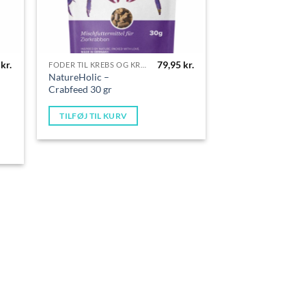
5
kr.
79,95
kr.
FODER TIL KREBS OG KRABBER
NatureHolic –
Crabfeed 30 gr
TILFØJ TIL KURV