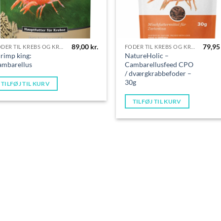
89,00
kr.
79,9
FODER TIL KREBS OG KRABBER
FODER TIL KREBS OG KRABBER
rimp king:
NatureHolic –
ambarellus
Cambarellusfeed CPO
/ dværgkrabbefoder –
30g
TILFØJ TIL KURV
TILFØJ TIL KURV