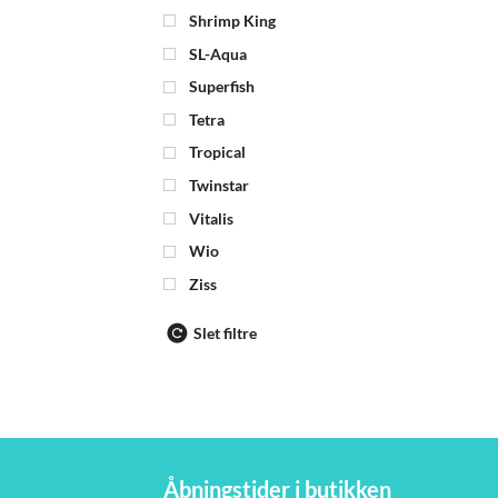
Shrimp King
SL-Aqua
Superfish
Tetra
Tropical
Twinstar
Vitalis
Wio
Ziss
Slet filtre
Åbningstider i butikken