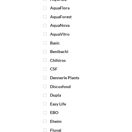
AquaFlora
AquaForest
AquaNova
AquaVitro
Basic
Benibachi
Chihiros
CSF
Dennerle Plants
Discusfood
Dupla
Easy Life
EBO
Eheim
Fluval