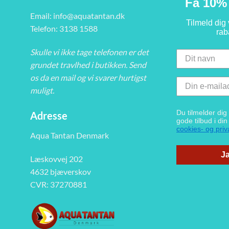
Få 10% 
Email:
info@aquatantan.dk
Tilmeld dig
Telefon: 3138 1588
rab
Skulle vi ikke tage telefonen er det
grundet travlhed i butikken. Send
os da en mail og vi svarer hurtigst
muligt.
Du tilmelder di
Adresse
gode tilbud i di
cookies- og priva
Aqua Tantan Denmark
Ja
Læskovvej 202
4632 bjæverskov
CVR: 37270881