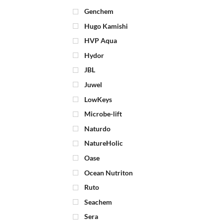
Genchem
Hugo Kamishi
HVP Aqua
Hydor
JBL
Juwel
LowKeys
Microbe-lift
Naturdo
NatureHolic
Oase
Ocean Nutriton
Ruto
Seachem
Sera