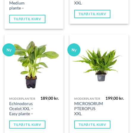
Medium
XXL
plante –
TILFØJ TIL KURV
TILFØJ TIL KURV
Ny
Ny
189,00
kr.
199,00
kr.
MODERPLANTER
MODERPLANTER
Echinodorus
MICROSORUM
Ocelot XXL –
PTEROPUS
Easy plante –
XXL
TILFØJ TIL KURV
TILFØJ TIL KURV