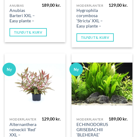
189,00
kr.
129,00
kr.
ANUBIAS
MODERPLANTER
Anubias
Hygrophila
Barteri XXL –
corymbosa
Easy plante –
‘Stricta’ XXL –
Easy plante –
TILFØJ TIL KURV
TILFØJ TIL KURV
Ny
Ny
129,00
kr.
189,00
kr.
MODERPLANTER
MODERPLANTER
Alternanthera
ECHINODORUS
reineckii ‘Red’
GRISEBACHII
XXL –
‘BLEHERAE’