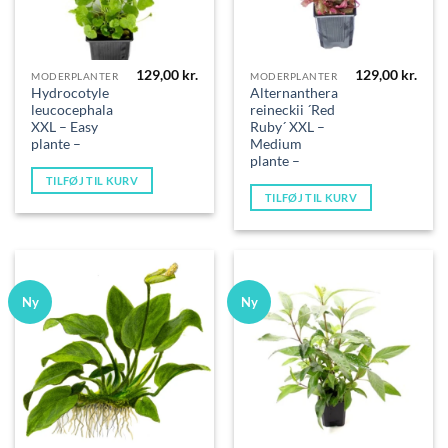
129,00
kr.
129,00
kr.
MODERPLANTER
MODERPLANTER
Hydrocotyle
Alternanthera
leucocephala
reineckii ´Red
XXL – Easy
Ruby´ XXL –
plante –
Medium
plante –
TILFØJ TIL KURV
TILFØJ TIL KURV
Ny
Ny