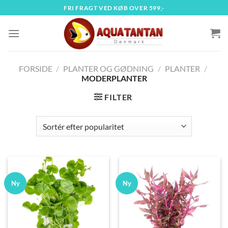
Fortsæt
FRI FRAGT VED KØB OVER 599,-
til
indhold
FORSIDE
/
PLANTER OG GØDNING
/
PLANTER
/
MODERPLANTER
FILTER
Ny
Ny