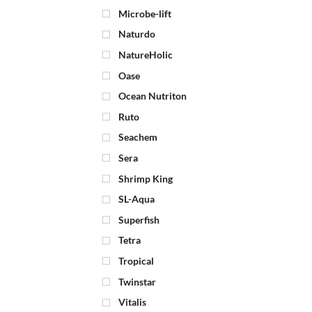
Microbe-lift
Naturdo
NatureHolic
Oase
Ocean Nutriton
Ruto
Seachem
Sera
Shrimp King
SL-Aqua
Superfish
Tetra
Tropical
Twinstar
Vitalis