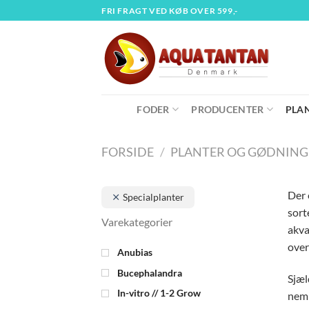
Fortsæt
FRI FRAGT VED KØB OVER 599,-
til
indhold
FODER
PRODUCENTER
PLA
FORSIDE
/
PLANTER OG GØDNING
Der 
Specialplanter
sort
akva
over
Anubias
Bucephalandra
Sjæl
In-vitro // 1-2 Grow
nemm