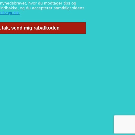
g nyhedsbrevet, hvor du modtager tips og
n indbakke, og du accepterer samtidigt sidens
tlivspolitik
 tak, send mig rabatkoden