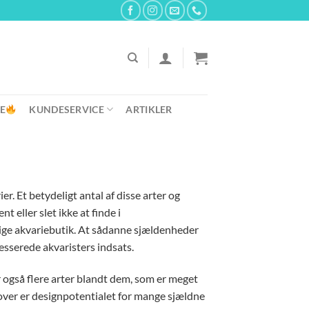
E
KUNDESERVICE
ARTIKLER
r. Et betydeligt antal af disse arter og
t eller slet ikke at finde i
lige akvariebutik. At sådanne sjældenheder
resserede akvaristers indsats.
 også flere arter blandt dem, som er meget
over er designpotentialet for mange sjældne