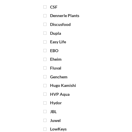
CSF
Dennerle Plants
Discusfood
Dupla
Easy Life
EBO
Eheim
Fluval
Genchem
Hugo Kamishi
HVP Aqua
Hydor
JBL
Juwel
LowKeys