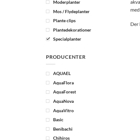
akva
Moderplanter
med
Mos / Flydeplanter
Plante clips
Der 
Plantedekorationer
Specialplanter
PRODUCENTER
AQUAEL
AquaFlora
AquaForest
AquaNova
AquaVitro
Basic
Benibachi
Chihiros