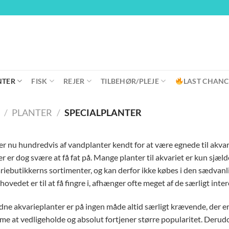
NTER
FISK
REJER
TILBEHØR/PLEJE
LAST CHANC
/
PLANTER
/
SPECIALPLANTER
er nu hundredvis af vandplanter kendt for at være egnede til akvarie
er er dog svære at få fat på. Mange planter til akvariet er kun sjælden
riebutikkerns sortimenter, og kan derfor ikke købes i den sædvan
hovedet er til at få fingre i, afhænger ofte meget af de særligt inte
dne akvarieplanter er på ingen måde altid særligt krævende, der er
e at vedligeholde og absolut fortjener større popularitet. Derud