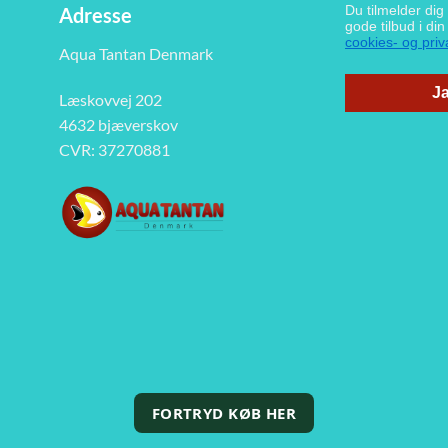
Du tilmelder di
Adresse
gode tilbud i di
cookies- og priva
Aqua Tantan Denmark
Ja
Læskovvej 202
4632 bjæverskov
CVR: 37270881
FORTRYD KØB HER