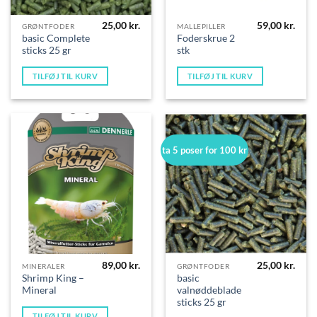
25,00
kr.
59,00
kr.
GRØNTFODER
MALLEPILLER
basic Complete
Foderskrue 2
sticks 25 gr
stk
TILFØJ TIL KURV
TILFØJ TIL KURV
ta 5 poser for 100 kr
89,00
kr.
25,00
kr.
MINERALER
GRØNTFODER
Shrimp King –
basic
Mineral
valnøddeblade
sticks 25 gr
TILFØJ TIL KURV