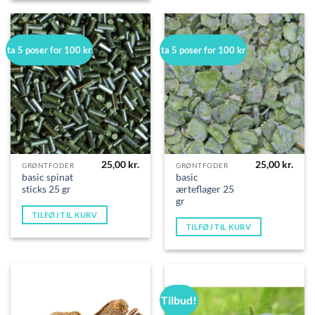
ta 5 poser for 100 kr
ta 5 poser for 100 kr
25,00
kr.
25,00
kr.
GRØNTFODER
GRØNTFODER
basic spinat
basic
sticks 25 gr
ærteflager 25
gr
TILFØJ TIL KURV
TILFØJ TIL KURV
Tilbud!