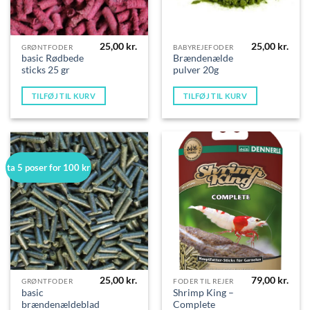
25,00
kr.
25,00
kr.
GRØNTFODER
BABYREJEFODER
basic Rødbede
Brændenælde
sticks 25 gr
pulver 20g
TILFØJ TIL KURV
TILFØJ TIL KURV
ta 5 poser for 100 kr
25,00
kr.
79,00
kr.
GRØNTFODER
FODER TIL REJER
basic
Shrimp King –
brændenældeblade
Complete