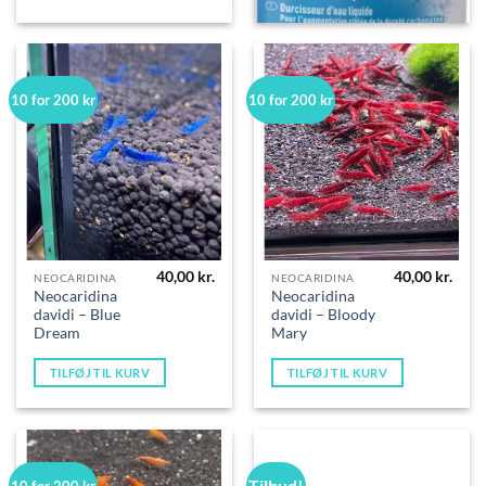
10 for 200 kr
10 for 200 kr
40,00
kr.
40,00
kr.
NEOCARIDINA
NEOCARIDINA
Neocaridina
Neocaridina
davidi – Blue
davidi – Bloody
Dream
Mary
TILFØJ TIL KURV
TILFØJ TIL KURV
Tilbud!
10 for 200 kr