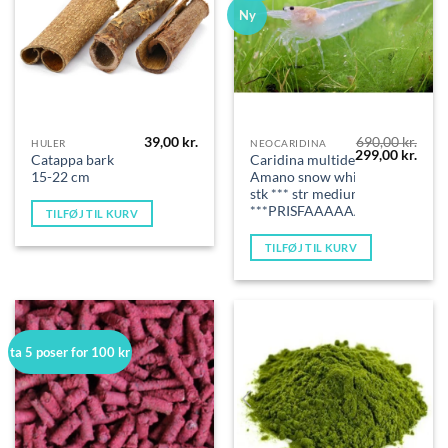
Ny
39,00
kr.
690,00
kr.
HULER
NEOCARIDINA
Den
Den
299,00
kr.
Catappa bark
Caridina multidentata –
oprindelige
aktue
15-22 cm
Amano snow white 10
pris
pris
var:
er:
stk *** str medium***
690,00 kr..
299,0
***PRISFAAAAAALD****
TILFØJ TIL KURV
TILFØJ TIL KURV
ta 5 poser for 100 kr