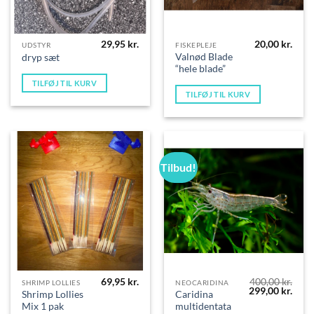
29,95
kr.
20,00
kr.
UDSTYR
FISKEPLEJE
Valnød Blade
dryp sæt
“hele blade”
TILFØJ TIL KURV
TILFØJ TIL KURV
Tilbud!
69,95
kr.
400,00
kr.
SHRIMP LOLLIES
NEOCARIDINA
Den
Den
299,00
kr.
Shrimp Lollies
Caridina
oprindelige
aktue
Mix 1 pak
multidentata
pris
pris