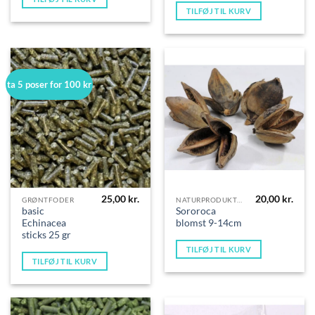
TILFØJ TIL KURV
ta 5 poser for 100 kr
25,00
kr.
20,00
kr.
GRØNTFODER
NATURPRODUKTER
basic
Sororoca
Echinacea
blomst 9-14cm
sticks 25 gr
TILFØJ TIL KURV
TILFØJ TIL KURV