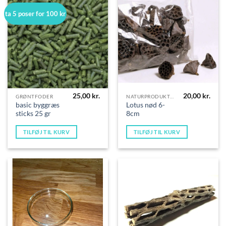
ta 5 poser for 100 kr
25,00
kr.
20,00
kr.
GRØNTFODER
NATURPRODUKTER
basic byggræs
Lotus nød 6-
sticks 25 gr
8cm
TILFØJ TIL KURV
TILFØJ TIL KURV