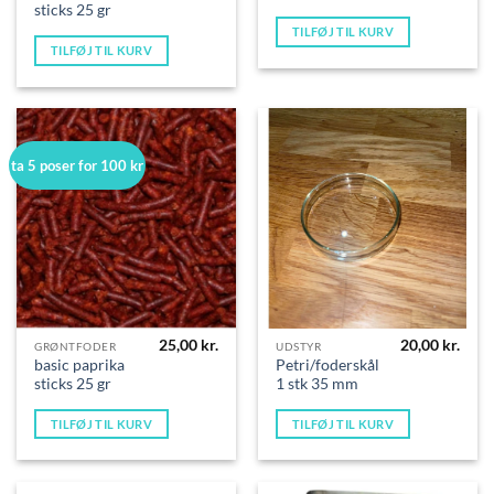
sticks 25 gr
TILFØJ TIL KURV
TILFØJ TIL KURV
ta 5 poser for 100 kr
25,00
kr.
20,00
kr.
GRØNTFODER
UDSTYR
basic paprika
Petri/foderskål
sticks 25 gr
1 stk 35 mm
TILFØJ TIL KURV
TILFØJ TIL KURV