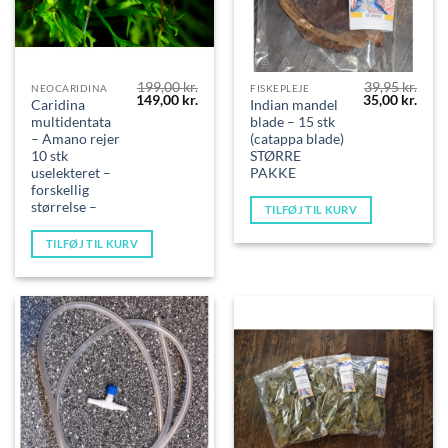
199,00
kr.
39,95
kr.
NEOCARIDINA
FISKEPLEJE
Den
Den
Den
Den
149,00
kr.
35,00
kr.
Caridina
Indian mandel
oprindelige
aktuelle
oprindelige
aktue
multidentata
blade – 15 stk
pris
pris
pris
pris
var:
er:
var:
er:
– Amano rejer
(catappa blade)
199,00 kr..
149,00 kr..
39,95 kr..
35,00
10 stk
STØRRE
uselekteret –
PAKKE
forskellig
størrelse –
TILFØJ TIL KURV
TILFØJ TIL KURV