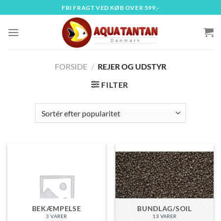
Fortsæt
FRI FRAGT VED KØB OVER 599,-
til
indhold
FORSIDE
/
REJER OG UDSTYR
FILTER
BEKÆMPELSE
BUNDLAG/SOIL
3 VARER
13 VARER