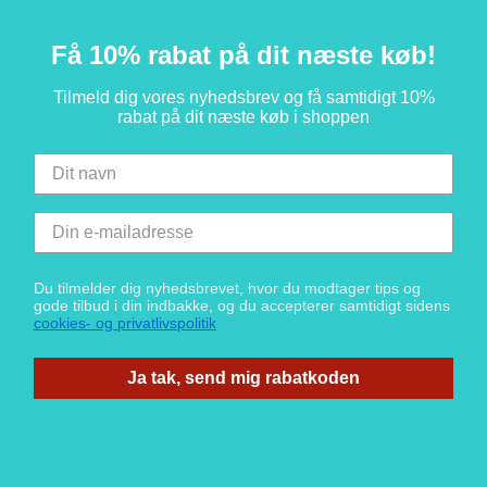
Få 10% rabat på dit næste køb!
Tilmeld dig vores nyhedsbrev og få samtidigt 10%
rabat på dit næste køb i shoppen
Du tilmelder dig nyhedsbrevet, hvor du modtager tips og
gode tilbud i din indbakke, og du accepterer samtidigt sidens
cookies- og privatlivspolitik
Ja tak, send mig rabatkoden