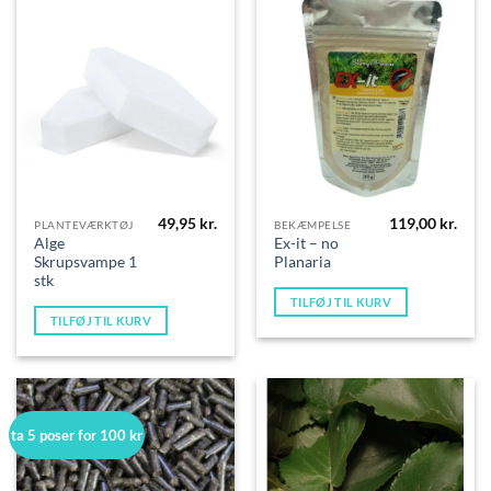
49,95
kr.
119,00
kr.
PLANTEVÆRKTØJ
BEKÆMPELSE
Alge
Ex-it – no
Skrupsvampe 1
Planaria
stk
TILFØJ TIL KURV
TILFØJ TIL KURV
ta 5 poser for 100 kr