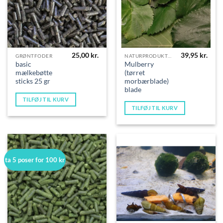
25,00
kr.
39,95
kr.
GRØNTFODER
NATURPRODUKTER
basic
Mulberry
mælkebøtte
(tørret
sticks 25 gr
morbærblade)
blade
TILFØJ TIL KURV
TILFØJ TIL KURV
ta 5 poser for 100 kr