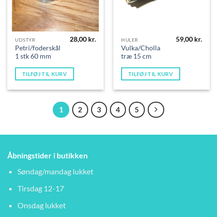
28,00
kr.
59,00
kr.
UDSTYR
HULER
Petri/foderskål
Vulka/Cholla
1 stk 60 mm
træ 15 cm
TILFØJ TIL KURV
TILFØJ TIL KURV
1
2
3
4
5
Åbningstider i butikken
Søndag/mandag lukket
Tirsdag 12-17
Onsdag lukket