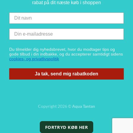
rabat på dit næste køb i shoppen
Du tilmelder dig nyhedsbrevet, hvor du modtager tips og
gode tilbud i din indbakke, og du accepterer samtidigt sidens
cookies- og privatlivspolitik
Ja tak, send mig rabatkoden
Copyright 2026 ©
Aqua Tantan
FORTRYD KØB HER