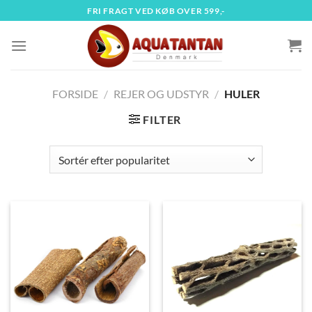
Fortsæt
FRI FRAGT VED KØB OVER 599,-
til
indhold
FORSIDE
/
REJER OG UDSTYR
/
HULER
FILTER