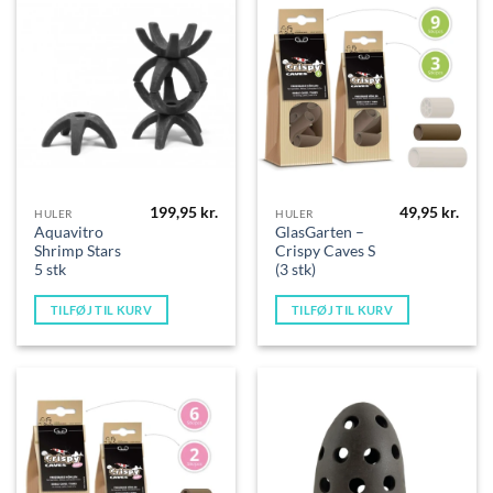
199,95
kr.
49,95
kr.
HULER
HULER
Aquavitro
GlasGarten –
Shrimp Stars
Crispy Caves S
5 stk
(3 stk)
TILFØJ TIL KURV
TILFØJ TIL KURV