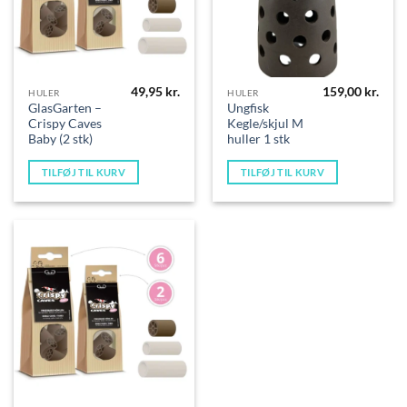
49,95
kr.
159,00
kr.
HULER
HULER
GlasGarten –
Ungfisk
Crispy Caves
Kegle/skjul M
Baby (2 stk)
huller 1 stk
TILFØJ TIL KURV
TILFØJ TIL KURV