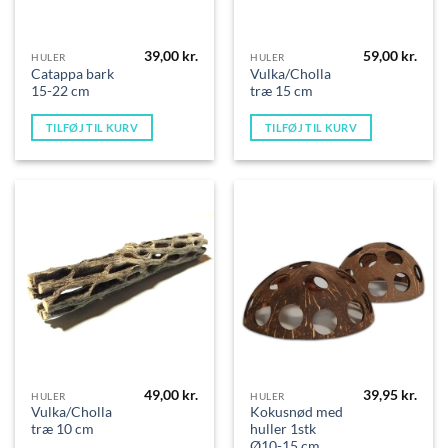
39,00
kr.
59,00
kr.
HULER
HULER
Catappa bark
Vulka/Cholla
15-22 cm
træ 15 cm
TILFØJ TIL KURV
TILFØJ TIL KURV
49,00
kr.
39,95
kr.
HULER
HULER
Vulka/Cholla
Kokusnød med
træ 10 cm
huller 1stk
Ø10-15 cm