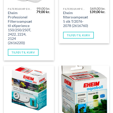
99,00
kr.
169,00
kr.
FILTERSVAMP EHEIM
FILTERSVAMP EHEIM
Den
Den
Den
Den
79,00
kr.
139,00
kr.
Eheim
Eheim
oprindelige
aktuelle
oprindelige
aktue
Professionel
filtersvampesæt
pris
pris
pris
pris
var:
er:
var:
er:
Filtersvampsæt
5 stk T/2076-
99,00 kr..
79,00 kr..
169,00 kr..
139,0
til eXperience
2078 (2616760)
150/250/250T,
2422, 2224,
TILFØJ TIL KURV
2124
(2616220))
TILFØJ TIL KURV