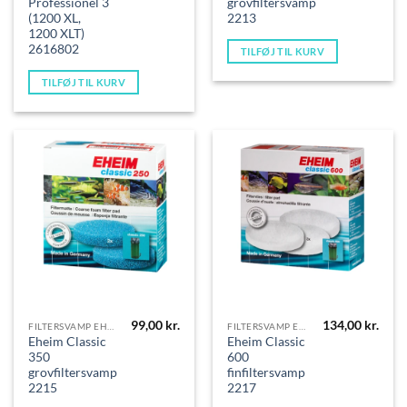
var:
er:
Professionel 3
grovfiltersvamp
199,00 kr..
142,00 kr..
(1200 XL,
2213
1200 XLT)
2616802
TILFØJ TIL KURV
TILFØJ TIL KURV
99,00
kr.
134,00
kr.
FILTERSVAMP EHEIM
FILTERSVAMP EHEIM
Eheim Classic
Eheim Classic
350
600
grovfiltersvamp
finfiltersvamp
2215
2217