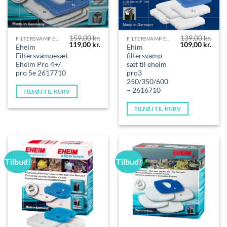
159,00
kr.
139,00
kr.
FILTERSVAMP EHEIM
FILTERSVAMP EHEIM
Den
Den
Den
Den
119,00
kr.
109,00
kr.
Eheim
Ehim
oprindelige
aktuelle
oprindelige
aktue
Filtersvampesæt
filtersvamp
pris
pris
pris
pris
var:
er:
var:
er:
Eheim Pro 4+/
sæt til eheim
159,00 kr..
119,00 kr..
139,00 kr..
109,0
pro 5e 2617710
pro3
250/350/600
– 2616710
TILFØJ TIL KURV
TILFØJ TIL KURV
Tilbud!
Tilbud!