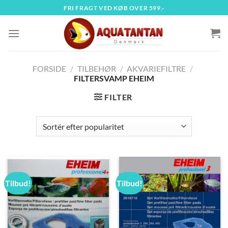
Fortsæt
FRI FRAGT VED KØB OVER 599,-
til
indhold
FORSIDE
/
TILBEHØR
/
AKVARIEFILTRE
/
FILTERSVAMP EHEIM
FILTER
Tilbud!
Tilbud!