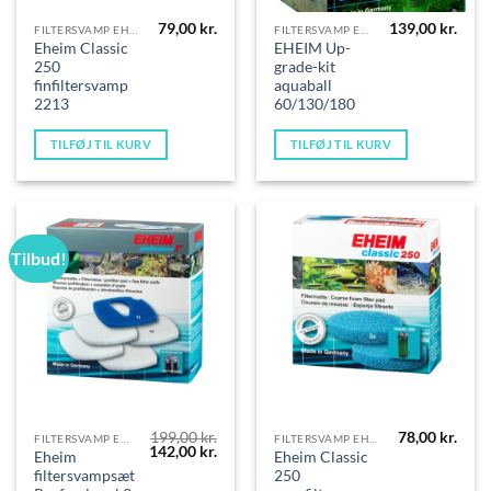
79,00
kr.
139,00
kr.
FILTERSVAMP EHEIM
FILTERSVAMP EHEIM
Eheim Classic
EHEIM Up-
250
grade-kit
finfiltersvamp
aquaball
2213
60/130/180
TILFØJ TIL KURV
TILFØJ TIL KURV
Tilbud!
199,00
kr.
78,00
kr.
FILTERSVAMP EHEIM
FILTERSVAMP EHEIM
Den
Den
142,00
kr.
Eheim
Eheim Classic
oprindelige
aktuelle
filtersvampsæt
250
pris
pris