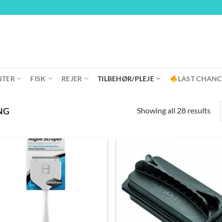
NTER
FISK
REJER
TILBEHØR/PLEJE
LAST CHANC
Showing all 28 results
NG