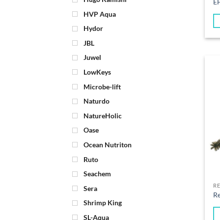
E
HVP Aqua
Hydor
JBL
Juwel
LowKeys
Microbe-lift
Naturdo
NatureHolic
Oase
Ocean Nutriton
Ruto
Seachem
R
Sera
Re
Shrimp King
SL-Aqua