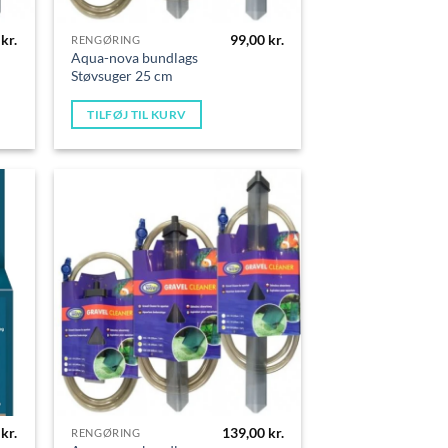
0
kr.
99,00
kr.
RENGØRING
Aqua-nova bundlags
Støvsuger 25 cm
TILFØJ TIL KURV
5
kr.
139,00
kr.
RENGØRING