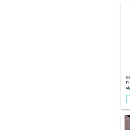
R
Eh
al