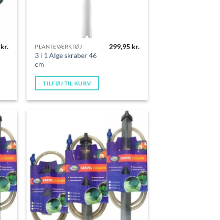
5
kr.
299,95
kr.
PLANTEVÆRKTØJ
3 i 1 Alge skraber 46
cm
TILFØJ TIL KURV