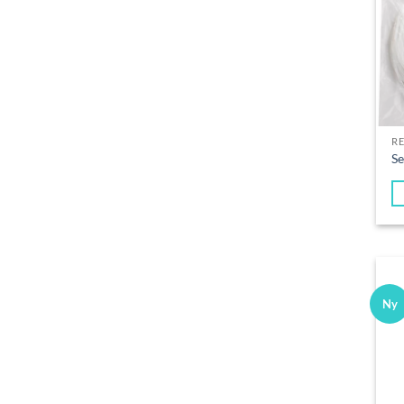
R
Se
Ny