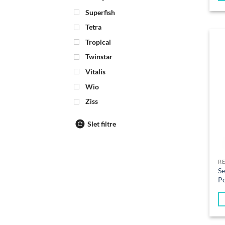
Superfish
Tetra
Tropical
Twinstar
Vitalis
Wio
Ziss
Slet filtre
R
S
Po