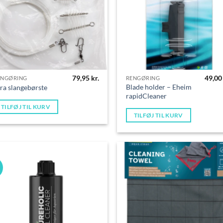
79,95
kr.
49,0
ENGØRING
RENGØRING
Blade holder – Eheim
ra slangebørste
rapidCleaner
TILFØJ TIL KURV
TILFØJ TIL KURV