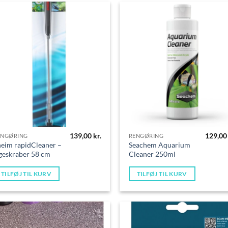
139,00
kr.
129,0
ENGØRING
RENGØRING
eim rapidCleaner –
Seachem Aquarium
geskraber 58 cm
Cleaner 250ml
TILFØJ TIL KURV
TILFØJ TIL KURV