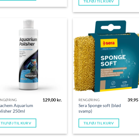
TILFØJ TIL KURV
129,00
kr.
39,9
ENGØRING
RENGØRING
eachem Aquarium
Sera Sponge soft (blød
lisher 250ml
svamp)
TILFØJ TIL KURV
TILFØJ TIL KURV