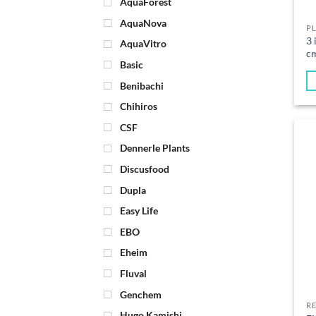
AquaForest
AquaNova
P
3 
AquaVitro
c
Basic
Benibachi
Chihiros
CSF
Dennerle Plants
Discusfood
Dupla
Easy Life
EBO
Eheim
Fluval
Genchem
R
Hugo Kamishi