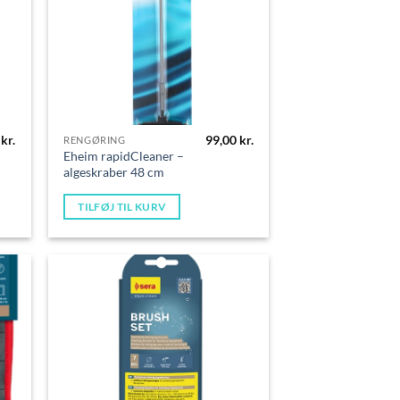
0
kr.
99,00
kr.
RENGØRING
Eheim rapidCleaner –
algeskraber 48 cm
TILFØJ TIL KURV