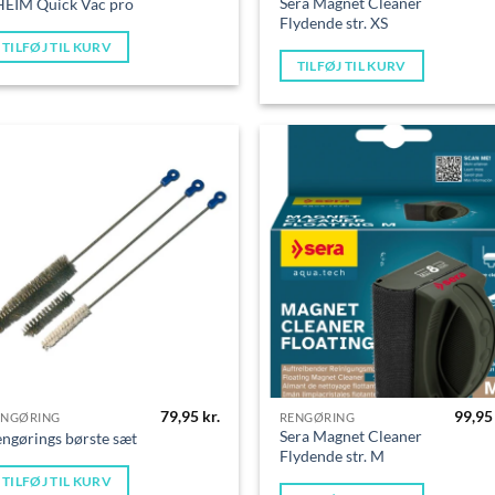
Sera Magnet Cleaner
HEIM Quick Vac pro
Flydende str. XS
TILFØJ TIL KURV
TILFØJ TIL KURV
79,95
kr.
99,9
ENGØRING
RENGØRING
Sera Magnet Cleaner
ngørings børste sæt
Flydende str. M
TILFØJ TIL KURV