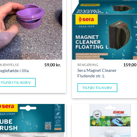
59,00
kr.
159,0
EKÆMPELSE
RENGØRING
Sera Magnet Cleaner
eglefælde i lilla
Flydende str. L
TILFØJ TIL KURV
TILFØJ TIL KURV