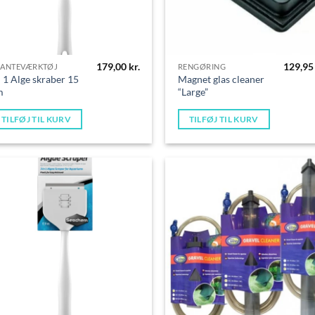
179,00
kr.
129,9
LANTEVÆRKTØJ
RENGØRING
i 1 Alge skraber 15
Magnet glas cleaner
m
“Large”
TILFØJ TIL KURV
TILFØJ TIL KURV