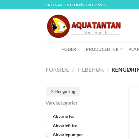
Fortsæt
FRI FRAGT VED KØB OVER 599,-
til
indhold
FODER
PRODUCENTER
PLA
FORSIDE
/
TILBEHØR
/
RENGØRI
Rengøring
Akvarie lys
Akvariefiltre
Akvariepumper