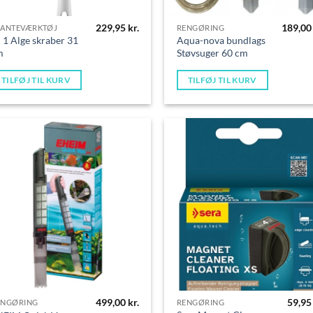
229,95
kr.
189,0
LANTEVÆRKTØJ
RENGØRING
i 1 Alge skraber 31
Aqua-nova bundlags
m
Støvsuger 60 cm
TILFØJ TIL KURV
TILFØJ TIL KURV
499,00
kr.
59,9
ENGØRING
RENGØRING