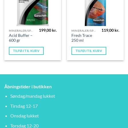
199,00
kr.
119,00
kr.
MINERALER/SPORSTOFFER
MINERALER/SPORSTOFFER
Acid Buffer –
Fresh Trace
600 gr
250 ml
TILFØJ TIL KURV
TILFØJ TIL KURV
Åbningstider i butikken
Søndag/mandag lukket
Tirsdag 12-17
Onsdag lukket
Torsdag 12-20