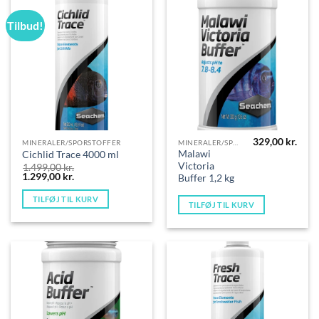
Tilbud!
329,00
kr.
MINERALER/SPORSTOFFER
MINERALER/SPORSTOFFER
Malawi
Cichlid Trace 4000 ml
Victoria
1.499,00
kr.
Den
Den
1.299,00
kr.
Buffer 1,2 kg
oprindelige
aktuelle
pris
pris
TILFØJ TIL KURV
var:
er:
TILFØJ TIL KURV
1.499,00 kr..
1.299,00 kr..