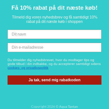
Få 10% rabat på dit næste køb!
Tilmeld dig vores nyhedsbrev og få samtidigt 10%
rabat på dit næste køb i shoppen
Du tilmelder dig nyhedsbrevet, hvor du modtager tips og
gode tilbud i din indbakke, og du accepterer samtidigt sidens
cookies- og privatlivspolitik
Ja tak, send mig rabatkoden
Copyright 2026 ©
Aqua Tantan