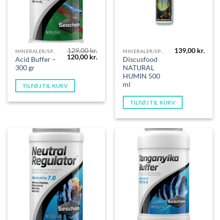
129,00
kr.
139,00
kr.
MINERALER/SPORSTOFFER
MINERALER/SPORSTOFFER
Den
Den
120,00
kr.
Acid Buffer –
Discusfood
oprindelige
aktuelle
300 gr
NATURAL
pris
pris
var:
er:
HUMIN 500
129,00 kr..
120,00 kr..
ml
TILFØJ TIL KURV
TILFØJ TIL KURV