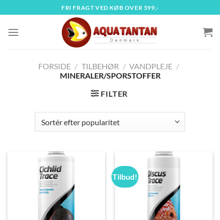
Fortsæt
FRI FRAGT VED KØB OVER 599,-
til
indhold
FORSIDE
/
TILBEHØR
/
VANDPLEJE
/
MINERALER/SPORSTOFFER
FILTER
Tilbud!