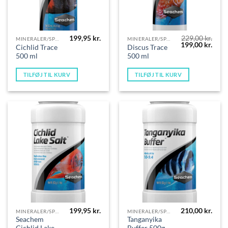
199,95
kr.
229,00
kr.
MINERALER/SPORSTOFFER
MINERALER/SPORSTOFFER
Den
Den
199,00
kr.
Cichlid Trace
Discus Trace
oprindelige
aktue
500 ml
500 ml
pris
pris
var:
er:
229,00 kr..
199,0
TILFØJ TIL KURV
TILFØJ TIL KURV
199,95
kr.
210,00
kr.
MINERALER/SPORSTOFFER
MINERALER/SPORSTOFFER
Seachem
Tanganyika