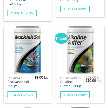
Cichlid Lake
Buffer 500g
Salt 500g
TILFØJ TIL KURV
TILFØJ TIL KURV
Tilbud!
99,00
kr.
129,00
kr.
MINERALER
MINERALER/SPORSTOFFER
Den
Den
110,00
kr.
Brakvands salt
Alkaline
oprindelige
aktue
300 gr
Buffer – 300g
pris
pris
var:
er:
129,00 kr..
110,0
TILFØJ TIL KURV
TILFØJ TIL KURV