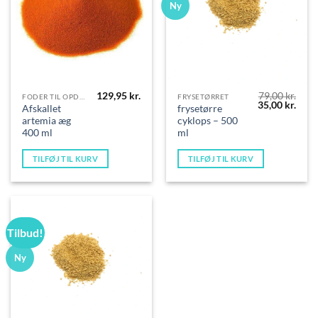
Ny
129,95
kr.
79,00
kr.
FODER TIL OPDRÆT
FRYSETØRRET
Den
Den
35,00
kr.
Afskallet
frysetørre
oprindelige
aktue
artemia æg
cyklops – 500
pris
pris
var:
er:
400 ml
ml
79,00 kr..
35,00
TILFØJ TIL KURV
TILFØJ TIL KURV
Tilbud!
Ny