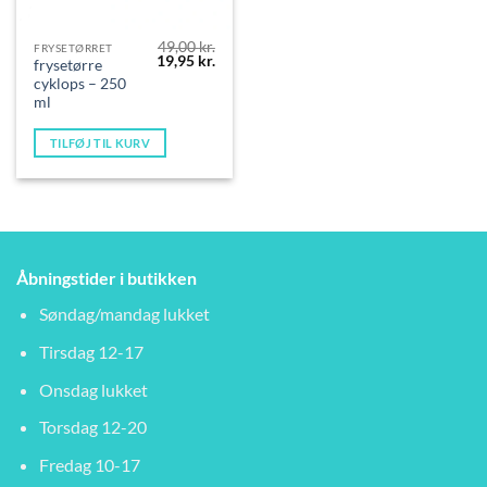
49,00
kr.
FRYSETØRRET
Den
Den
19,95
kr.
frysetørre
oprindelige
aktuelle
cyklops – 250
pris
pris
var:
er:
ml
49,00 kr..
19,95 kr..
TILFØJ TIL KURV
Åbningstider i butikken
Søndag/mandag lukket
Tirsdag 12-17
Onsdag lukket
Torsdag 12-20
Fredag 10-17