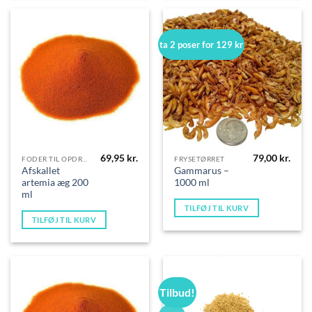
ta 2 poser for 129 kr
69,95
kr.
79,00
kr.
FODER TIL OPDRÆT
FRYSETØRRET
Afskallet
Gammarus –
artemia æg 200
1000 ml
ml
TILFØJ TIL KURV
TILFØJ TIL KURV
Tilbud!