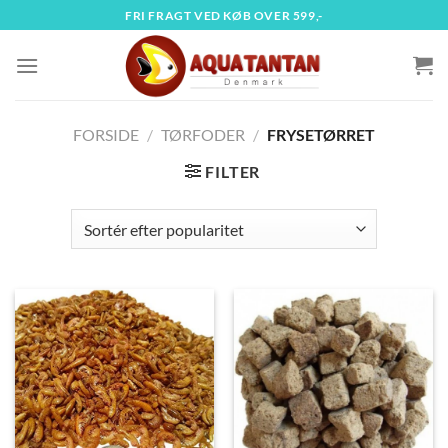
Fortsæt
FRI FRAGT VED KØB OVER 599,-
til
indhold
FORSIDE
/
TØRFODER
/
FRYSETØRRET
FILTER