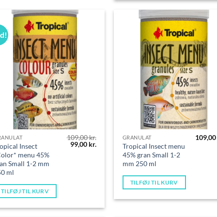
ud!
109,00
kr.
109,0
RANULAT
GRANULAT
Den
Den
99,00
kr.
opical Insect
Tropical Insect menu
oprindelige
aktuelle
Color* menu 45%
45% gran Small 1-2
pris
pris
an Small 1-2 mm
mm 250 ml
var:
er:
109,00 kr..
99,00 kr..
50 ml
TILFØJ TIL KURV
TILFØJ TIL KURV