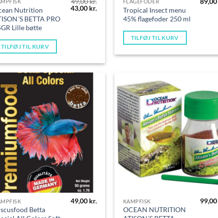
49,00
kr.
89,0
AMPFISK
FLAGEFODER
Den
Den
43,00
kr.
ean Nutrition
Tropical Insect menu
oprindelige
aktuelle
TISON´S BETTA PRO
45% flagefoder 250 ml
pris
pris
GR Lille bøtte
var:
er:
49,00 kr..
43,00 kr..
TILFØJ TIL KURV
TILFØJ TIL KURV
49,00
kr.
99,0
AMPFISK
KAMPFISK
scusfood Betta
OCEAN NUTRITION