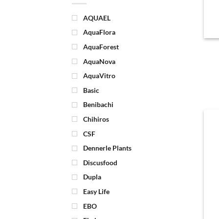
AQUAEL
AquaFlora
AquaForest
AquaNova
AquaVitro
Basic
Benibachi
Chihiros
CSF
Dennerle Plants
Discusfood
Dupla
Easy Life
EBO