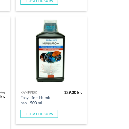
TILFØJ TIL KURV
0
kr.
129,00
kr.
KAMPFISK
Den
0
kr.
Easy life – Humin
delige
aktuelle
pro+ 500 ml
pris
er:
kr..
69,00 kr..
TILFØJ TIL KURV