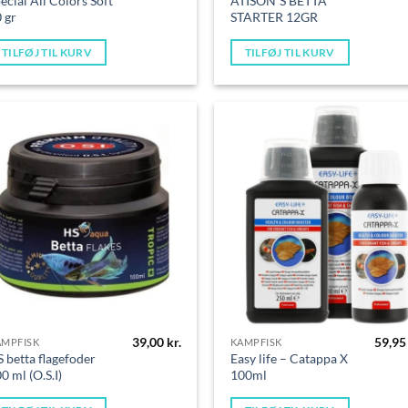
ecial All Colors Soft
ATISON´S BETTA
 gr
STARTER 12GR
TILFØJ TIL KURV
TILFØJ TIL KURV
39,00
kr.
59,9
AMPFISK
KAMPFISK
 betta flagefoder
Easy life – Catappa X
0 ml (O.S.I)
100ml