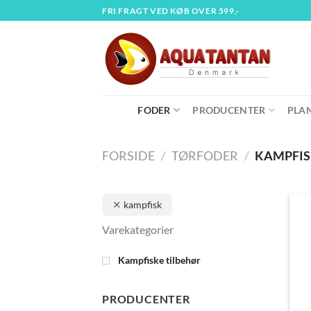
Fortsæt
FRI FRAGT VED KØB OVER 599,-
til
indhold
FODER
PRODUCENTER
PLA
FORSIDE
/
TØRFODER
/
KAMPFI
kampfisk
Kampfiske tilbehør
PRODUCENTER