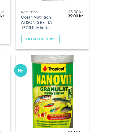
0
kr.
45,00
kr.
KAMPFISK
Den
Den
Den
0
kr.
39,00
kr.
Ocean Nutrition
lige
aktuelle
oprindelige
aktuelle
ATISON´S BETTA
pris
pris
pris
15GR lille bøtte
er:
var:
er:
kr..
159,00 kr..
45,00 kr..
39,00 kr..
TILFØJ TIL KURV
Ny