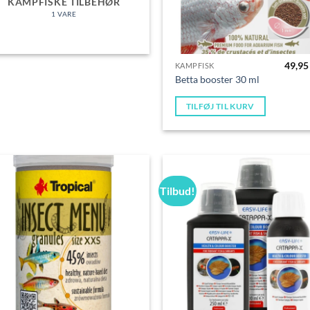
KAMPFISKE TILBEHØR
1 VARE
49,9
KAMPFISK
Betta booster 30 ml
TILFØJ TIL KURV
Tilbud!