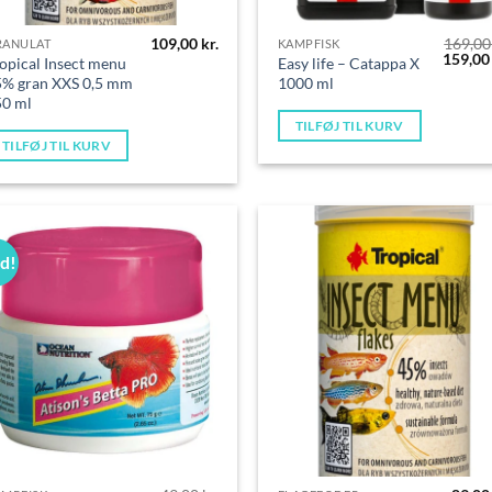
109,00
kr.
169,0
RANULAT
KAMPFISK
Den
159,0
opical Insect menu
Easy life – Catappa X
oprinde
5% gran XXS 0,5 mm
1000 ml
pris
50 ml
var:
169,00 
TILFØJ TIL KURV
TILFØJ TIL KURV
ud!