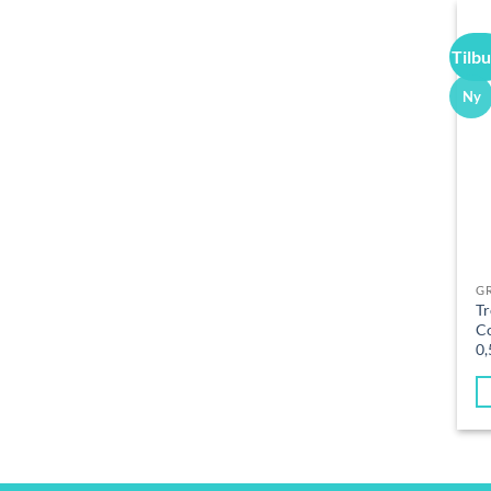
Tilb
Ny
G
Tr
Co
0