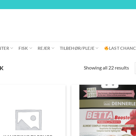
NTER
FISK
REJER
TILBEHØR/PLEJE
LAST CHANC
Showing all 22 results
SK