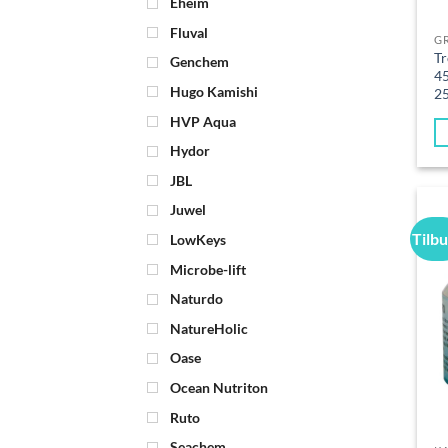
Eheim
Fluval
G
Tr
Genchem
4
Hugo Kamishi
2
HVP Aqua
Hydor
JBL
Juwel
Tilb
LowKeys
Microbe-lift
Naturdo
NatureHolic
Oase
Ocean Nutriton
Ruto
Seachem