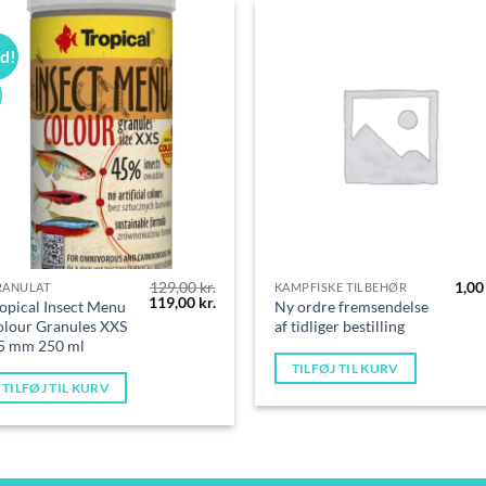
ud!
129,00
kr.
1,0
RANULAT
KAMPFISKE TILBEHØR
Den
Den
119,00
kr.
opical Insect Menu
Ny ordre fremsendelse
oprindelige
aktuelle
lour Granules XXS
af tidliger bestilling
pris
pris
,5 mm 250 ml
var:
er:
129,00 kr..
119,00 kr..
TILFØJ TIL KURV
TILFØJ TIL KURV