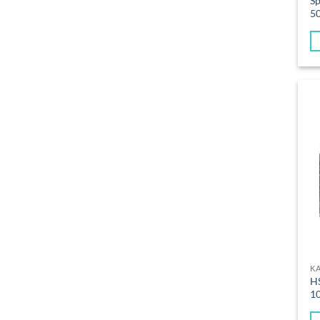
Sp
50
K
HS
10