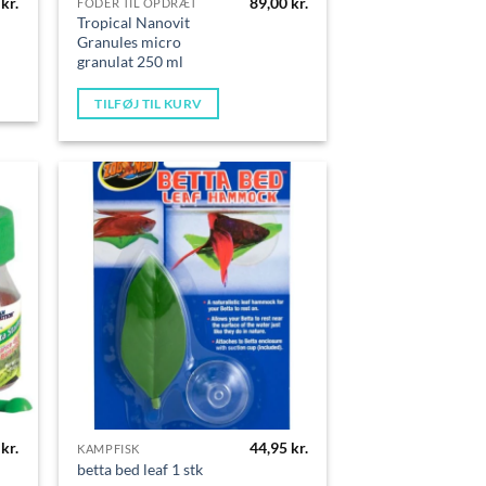
0
kr.
89,00
kr.
FODER TIL OPDRÆT
Tropical Nanovit
Granules micro
granulat 250 ml
TILFØJ TIL KURV
0
kr.
44,95
kr.
KAMPFISK
betta bed leaf 1 stk