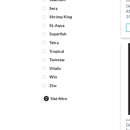
K
Oc
Sera
A
15
Shrimp King
SL-Aqua
Superfish
Tetra
Tropical
Twinstar
Vitalis
Wio
Ziss
Slet filtre
K
Di