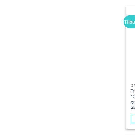
Tilb
G
Tr
*
gr
2