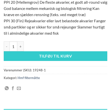
PPI 20 (Mellemgrov) De fleste akvarier, et godt all-round valg
God balance mellem mekanisk og biologisk filtrering Kan
kræve en sjælden rensning (f.eks. ved meget træ)
PPI 30 (Fin) Rejeakvarier eller lavt belastede akvarier Fanger
små partikler og er sikker for små rejeunger Slammer hurtigt
til i almindelige akvarier med fisk
Filtermåtte 50x50x5 cm 1 stk PPI 10 Grov SORT antal
TILFØJ TIL KURV
Varenummer (SKU):
19248-1
Kategori:
Hmf filtermåtte