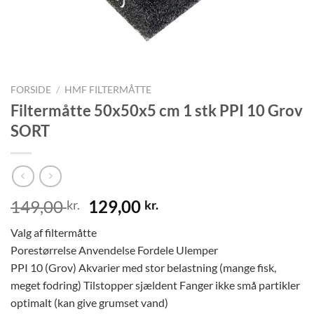
FORSIDE
/
HMF FILTERMÅTTE
Filtermåtte 50x50x5 cm 1 stk PPI 10 Grov
SORT
Den
Den
149,00
129,00
kr.
kr.
oprindelige
aktuelle
Valg af filtermåtte
pris
pris
Porestørrelse Anvendelse Fordele Ulemper
var:
er:
PPI 10 (Grov) Akvarier med stor belastning (mange fisk,
149,00 kr..
129,00 kr..
meget fodring) Tilstopper sjældent Fanger ikke små partikler
optimalt (kan give grumset vand)