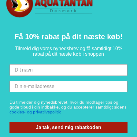
Få 10% rabat på dit næste køb!
Tilmeld dig vores nyhedsbrev og få samtidigt 10%
rabat på dit næste køb i shoppen
Du tilmelder dig nyhedsbrevet, hvor du modtager tips og
gode tilbud i din indbakke, og du accepterer samtidigt sidens
cookies- og privatlivspolitik
Ja tak, send mig rabatkoden