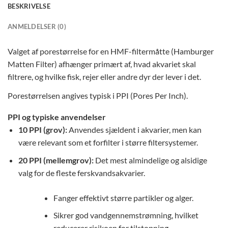
BESKRIVELSE
ANMELDELSER (0)
Valget af porestørrelse for en HMF-filtermåtte (Hamburger
Matten Filter) afhænger primært af, hvad akvariet skal
filtrere, og hvilke fisk, rejer eller andre dyr der lever i det
.
Porestørrelsen angives typisk i PPI (Pores Per Inch).
PPI og typiske anvendelser
10 PPI (grov):
Anvendes sjældent i akvarier, men kan
være relevant som et forfilter i større filtersystemer.
20 PPI (mellemgrov):
Det mest almindelige og alsidige
valg for de fleste ferskvandsakvarier.
Fanger effektivt større partikler og alger.
Sikrer god vandgennemstrømning, hvilket
reducerer risikoen for tilstopning.