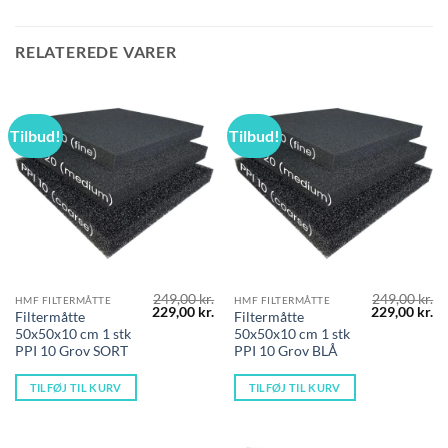
RELATEREDE VARER
Tilbud!
Tilbud!
249,00
kr.
249,00
kr.
HMF FILTERMÅTTE
HMF FILTERMÅTTE
Den
Den
Den
D
229,00
kr.
229,00
kr.
Filtermåtte
Filtermåtte
oprindelige
aktuelle
oprindelige
ak
50x50x10 cm 1 stk
50x50x10 cm 1 stk
pris
pris
pris
pr
var:
er:
var:
er
PPI 10 Grov SORT
PPI 10 Grov BLÅ
249,00 kr..
229,00 kr..
249,00 kr..
22
TILFØJ TIL KURV
TILFØJ TIL KURV