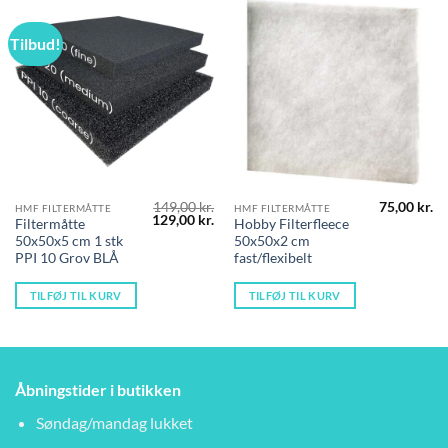
Tilbud!
149,00
kr.
75,00
kr.
HMF FILTERMÅTTE
HMF FILTERMÅTTE
Den
Den
129,00
kr.
Filtermåtte
Hobby Filterfleece
oprindelige
aktuelle
50x50x5 cm 1 stk
50x50x2 cm
pris
pris
var:
er:
PPI 10 Grov BLÅ
fast/flexibelt
149,00 kr..
129,00 kr..
TILFØJ TIL KURV
TILFØJ TIL KURV
Åbningstider i butikken
Søndag/mandag lukket