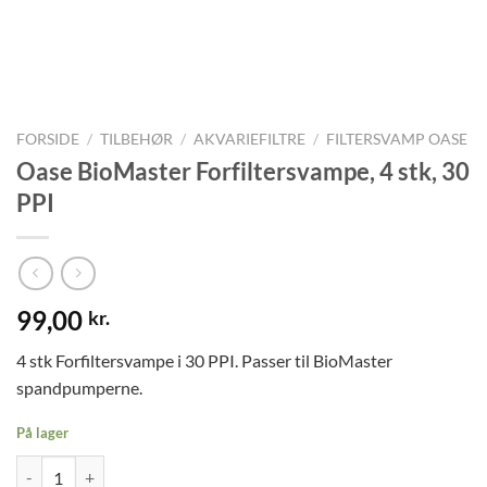
FORSIDE
/
TILBEHØR
/
AKVARIEFILTRE
/
FILTERSVAMP OASE
Oase BioMaster Forfiltersvampe, 4 stk, 30
PPI
99,00
kr.
4 stk Forfiltersvampe i 30 PPI. Passer til BioMaster
spandpumperne.
På lager
Oase BioMaster Forfiltersvampe, 4 stk, 30 PPI antal