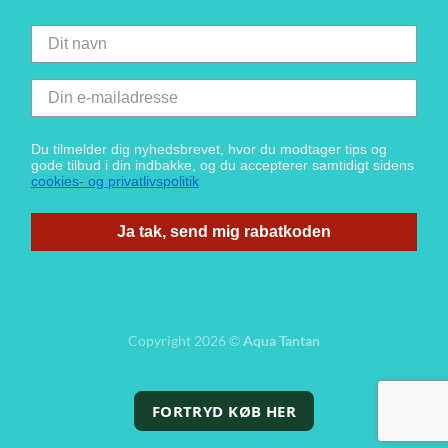
Du tilmelder dig nyhedsbrevet, hvor du modtager tips og
gode tilbud i din indbakke, og du accepterer samtidigt sidens
cookies- og privatlivspolitik
Ja tak, send mig rabatkoden
Copyright 2026 ©
Aqua Tantan
FORTRYD KØB HER