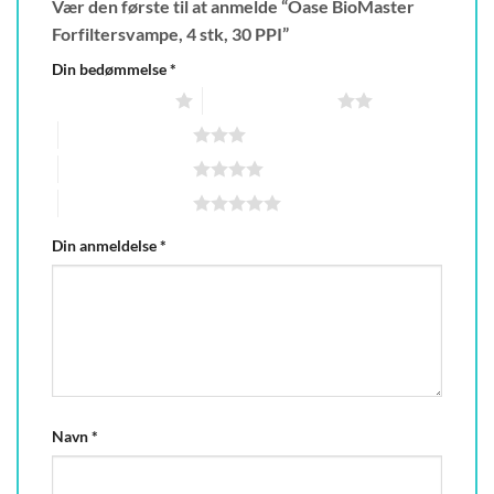
Vær den første til at anmelde “Oase BioMaster
Forfiltersvampe, 4 stk, 30 PPI”
Din bedømmelse
*
1 ud af 5 stjerner
2 ud af 5 stjerner
3 ud af 5 stjerner
4 ud af 5 stjerner
5 ud af 5 stjerner
Din anmeldelse
*
Navn
*