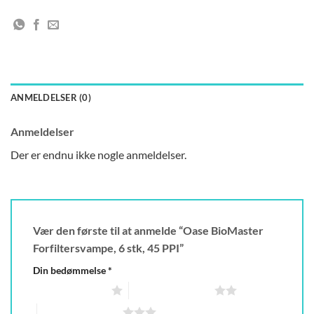
ANMELDELSER (0)
Anmeldelser
Der er endnu ikke nogle anmeldelser.
Vær den første til at anmelde “Oase BioMaster
Forfiltersvampe, 6 stk, 45 PPI”
Din bedømmelse
*
1 ud af 5 stjerner
2 ud af 5 stjerner
3 ud af 5 stjerner