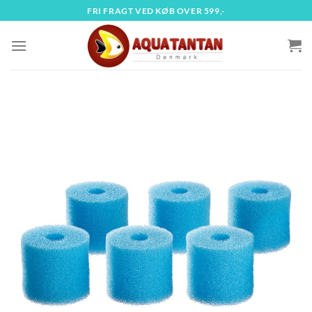
Fortsæt
FRI FRAGT VED KØB OVER 599,-
til
indhold