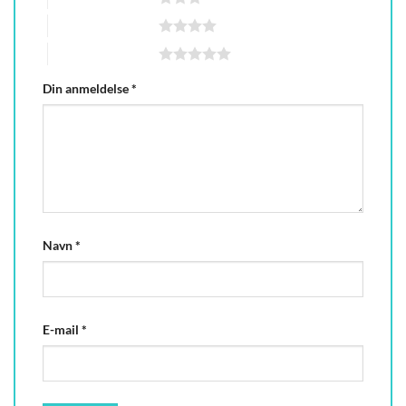
4 ud af 5 stjerner
5 ud af 5 stjerner
Din anmeldelse
*
Navn
*
E-mail
*