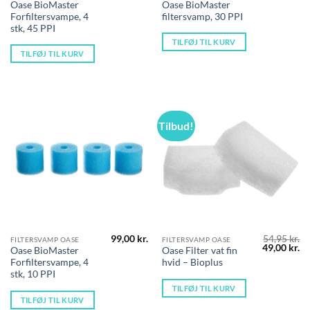
Oase BioMaster
Oase BioMaster
Forfiltersvampe, 4
filtersvamp, 30 PPI
stk, 45 PPI
TILFØJ TIL KURV
TILFØJ TIL KURV
Tilbud!
99,00
kr.
54,95
kr.
FILTERSVAMP OASE
FILTERSVAMP OASE
Den
D
49,00
kr.
Oase BioMaster
Oase Filter vat fin
oprindelig
ak
Forfiltersvampe, 4
hvid – Bioplus
pris
pr
var:
er
stk, 10 PPI
54,95 kr..
49
TILFØJ TIL KURV
TILFØJ TIL KURV