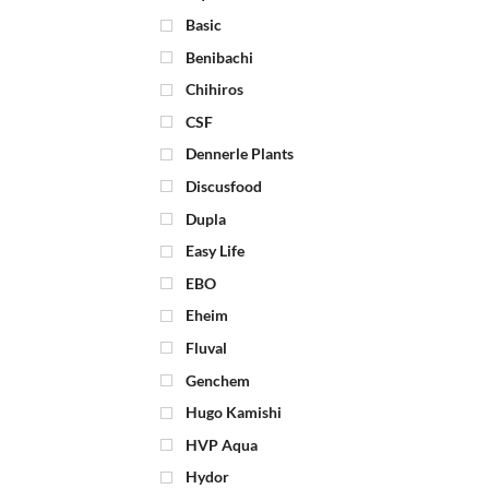
Basic
Benibachi
Chihiros
CSF
Dennerle Plants
Discusfood
Dupla
Easy Life
EBO
Eheim
Fluval
Genchem
Hugo Kamishi
HVP Aqua
Hydor