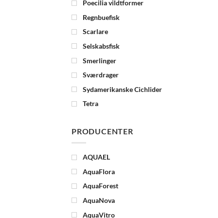
Poecilia vildtformer
Regnbuefisk
Scarlare
Selskabsfisk
Smerlinger
Sværdrager
Sydamerikanske Cichlider
Tetra
PRODUCENTER
AQUAEL
AquaFlora
AquaForest
AquaNova
AquaVitro