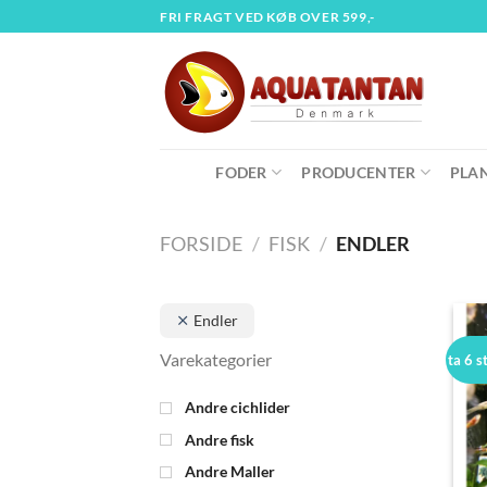
Fortsæt
FRI FRAGT VED KØB OVER 599,-
til
indhold
FODER
PRODUCENTER
PLA
FORSIDE
/
FISK
/
ENDLER
Endler
ta 6 s
Andre cichlider
Andre fisk
Andre Maller