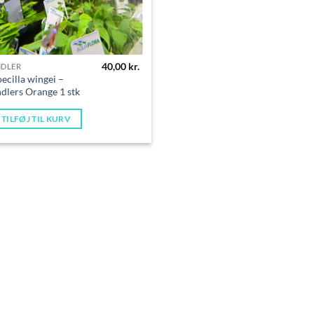
40,00
kr.
NDLER
ecilla wingei –
dlers Orange 1 stk
TILFØJ TIL KURV