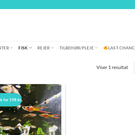
NTER
FISK
REJER
TILBEHØR/PLEJE
LAST CHANC
Viser 1 resultat
tk for 198 kr