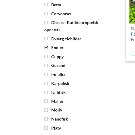
Betta
Corydoras
Discus - Butik(europæisk
E
opdræt)
Po
Dværg cichlider
En
Endler
Guppy
Gurami
I-maller
Karpefisk
Killifisk
Maller
Molly
Nanofisk
Platy