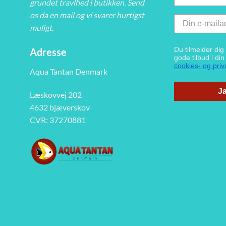
grundet travlhed i butikken. Send
os da en mail og vi svarer hurtigst
muligt.
Du tilmelder di
Adresse
gode tilbud i di
cookies- og priva
Aqua Tantan Denmark
Ja
Læskovvej 202
4632 bjæverskov
CVR: 37270881