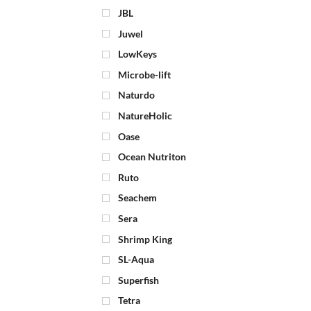
JBL
Juwel
LowKeys
Microbe-lift
Naturdo
NatureHolic
Oase
Ocean Nutriton
Ruto
Seachem
Sera
Shrimp King
SL-Aqua
Superfish
Tetra