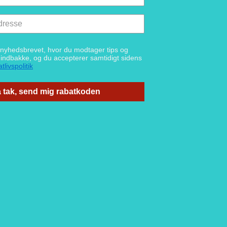
g nyhedsbrevet, hvor du modtager tips og
n indbakke, og du accepterer samtidigt sidens
tlivspolitik
 tak, send mig rabatkoden