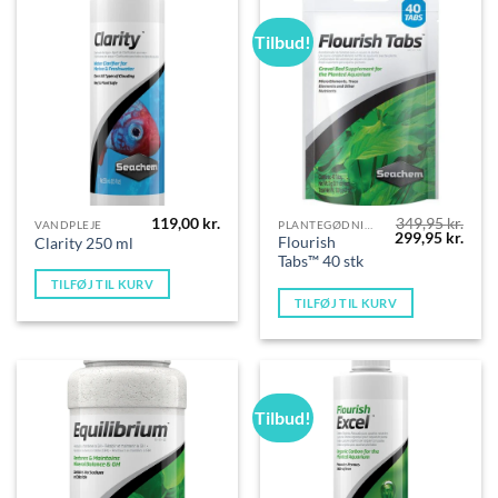
Tilbud!
119,00
kr.
349,95
kr.
VANDPLEJE
PLANTEGØDNING
Den
Den
299,95
kr.
Flourish
Clarity 250 ml
oprindelige
aktue
Tabs™ 40 stk
pris
pris
var:
er:
TILFØJ TIL KURV
349,95 kr..
299,9
TILFØJ TIL KURV
Tilbud!