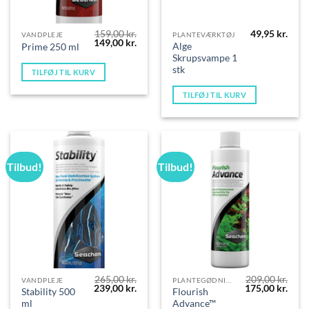
159,00
kr.
49,95
kr.
VANDPLEJE
PLANTEVÆRKTØJ
Den
Den
149,00
kr.
Alge
Prime 250 ml
oprindelige
aktuelle
Skrupsvampe 1
pris
pris
var:
er:
stk
TILFØJ TIL KURV
159,00 kr..
149,00 kr..
TILFØJ TIL KURV
Tilbud!
Tilbud!
265,00
kr.
209,00
kr.
VANDPLEJE
PLANTEGØDNING
Den
Den
Den
Den
239,00
kr.
175,00
kr.
Stability 500
Flourish
oprindelige
aktuelle
oprindelige
aktue
ml
Advance™
pris
pris
pris
pris