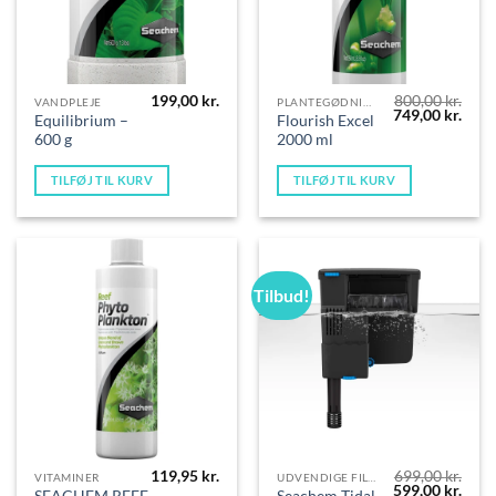
199,00
kr.
800,00
kr.
VANDPLEJE
PLANTEGØDNING
Den
Den
749,00
kr.
Equilibrium –
Flourish Excel
oprindelige
aktue
600 g
2000 ml
pris
pris
var:
er:
800,00 kr..
749,0
TILFØJ TIL KURV
TILFØJ TIL KURV
Tilbud!
119,95
kr.
699,00
kr.
VITAMINER
UDVENDIGE FILTRE
Den
Den
599,00
kr.
SEACHEM REEF
Seachem Tidal