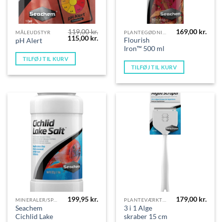
119,00
kr.
169,00
kr.
MÅLEUDSTYR
PLANTEGØDNING
Den
Den
115,00
kr.
Flourish
pH Alert
oprindelige
aktuelle
Iron™ 500 ml
pris
pris
var:
er:
TILFØJ TIL KURV
119,00 kr..
115,00 kr..
TILFØJ TIL KURV
199,95
kr.
179,00
kr.
MINERALER/SPORSTOFFER
PLANTEVÆRKTØJ
Seachem
3 i 1 Alge
Cichlid Lake
skraber 15 cm