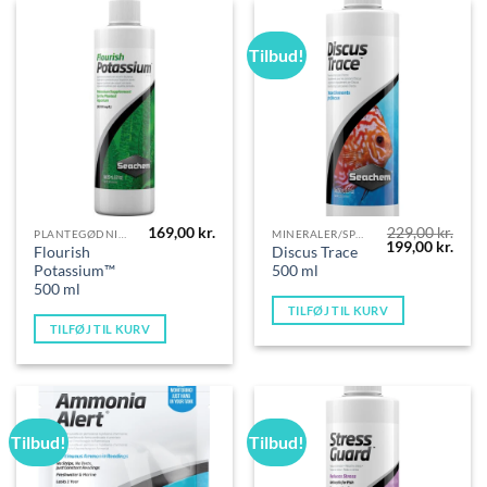
Tilbud!
169,00
kr.
229,00
kr.
PLANTEGØDNING
MINERALER/SPORSTOFFER
Den
Den
199,00
kr.
Flourish
Discus Trace
oprindelige
aktue
Potassium™
500 ml
pris
pris
var:
er:
500 ml
229,00 kr..
199,0
TILFØJ TIL KURV
TILFØJ TIL KURV
Tilbud!
Tilbud!