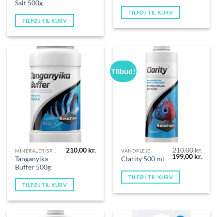
Salt 500g
TILFØJ TIL KURV
TILFØJ TIL KURV
Tilbud!
210,00
kr.
210,00
kr.
MINERALER/SPORSTOFFER
VANDPLEJE
Den
Den
199,00
kr.
Tanganyika
Clarity 500 ml
oprindelige
aktue
Buffer 500g
pris
pris
var:
er:
TILFØJ TIL KURV
210,00 kr..
199,0
TILFØJ TIL KURV