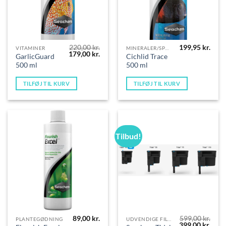
220,00
kr.
199,95
kr.
VITAMINER
MINERALER/SPORSTOFFER
Den
Den
179,00
kr.
GarlicGuard
Cichlid Trace
oprindelige
aktuelle
500 ml
500 ml
pris
pris
var:
er:
220,00 kr..
179,00 kr..
TILFØJ TIL KURV
TILFØJ TIL KURV
Tilbud!
89,00
kr.
599,00
kr.
PLANTEGØDNING
UDVENDIGE FILTRE
Den
Den
399,00
kr.