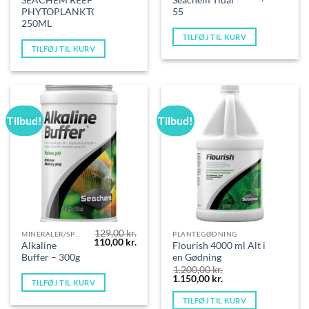
oprindelige
aktue
PHYTOPLANKTON
55
pris
pris
var:
er:
250ML
699,00 kr..
599,0
TILFØJ TIL KURV
TILFØJ TIL KURV
Tilbud!
Tilbud!
129,00
kr.
MINERALER/SPORSTOFFER
PLANTEGØDNING
Den
Den
110,00
kr.
Alkaline
Flourish 4000 ml Alt i
oprindelige
aktuelle
Buffer – 300g
en Gødning
pris
pris
var:
er:
1.200,00
kr.
129,00 kr..
110,00 kr..
Den
Den
1.150,00
kr.
TILFØJ TIL KURV
oprindelige
aktuelle
pris
pris
TILFØJ TIL KURV
var:
er: