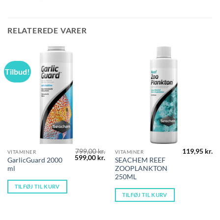
RELATEREDE VARER
Tilbud!
799,00
kr.
119,95
kr.
VITAMINER
VITAMINER
Den
Den
599,00
kr.
GarlicGuard 2000
SEACHEM REEF
oprindelige
aktuelle
ml
ZOOPLANKTON
pris
pris
var:
er:
250ML
799,00 kr..
599,00 kr..
TILFØJ TIL KURV
TILFØJ TIL KURV