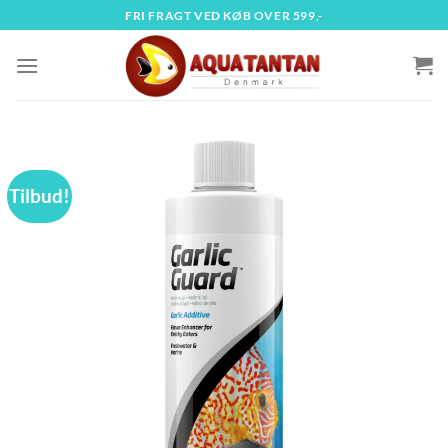
Fortsæt
FRI FRAGT VED KØB OVER 599,-
til
indhold
Tilbud!