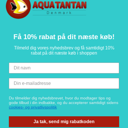
Få 10% rabat på dit næste køb!
Tilmeld dig vores nyhedsbrev og få samtidigt 10%
rabat på dit næste køb i shoppen
Du tilmelder dig nyhedsbrevet, hvor du modtager tips og
gode tilbud i din indbakke, og du accepterer samtidigt sidens
cookies- og privatlivspolitik
Ja tak, send mig rabatkoden