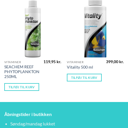
119,95
kr.
399,00
kr.
VITAMINER
VITAMINER
SEACHEM REEF
Vitality 500 ml
PHYTOPLANKTON
250ML
TILFØJ TIL KURV
TILFØJ TIL KURV
Åbningstider i butikken
Søndag/mandag lukket