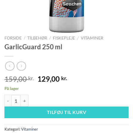
FORSIDE
/
TILBEHØR
/
FISKEPLEJE
/
VITAMINER
GarlicGuard 250 ml
Den
Den
159,00
129,00
kr.
kr.
oprindelige
aktuelle
På lager
pris
pris
GarlicGuard 250 ml antal
var:
er:
159,00 kr..
129,00 kr..
TILFØJ TIL KURV
Kategori:
Vitaminer