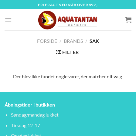
Fortsæt
FRI FRAGT VED KØB OVER 599,-
til
indhold
FORSIDE
/
BRANDS
/
SAK
FILTER
Der blev ikke fundet nogle varer, der matcher dit valg.
Åbningstider i butikken
Søndag/mandag lukket
Tirsdag 12-17
Onsdag lukket