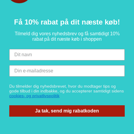
Få 10% rabat på dit næste køb!
Tilmeld dig vores nyhedsbrev og få samtidigt 10%
rabat på dit næste køb i shoppen
Du tilmelder dig nyhedsbrevet, hvor du modtager tips og
gode tilbud i din indbakke, og du accepterer samtidigt sidens
cookies- og privatlivspolitik
Ja tak, send mig rabatkoden