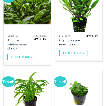
59,00
kr.
39,00
kr.
ANUBIAS
PLANTER
Den
Den
49,00
kr.
Anubias
Cryptocoryne
oprindelige
aktuelle
minima -easy
moehlmannii
pris
pris
var:
er:
plant –
59,00 kr..
49,00 kr..
TILFØJ TIL KURV
TILFØJ TIL KURV
Tilbud!
Tilbud!