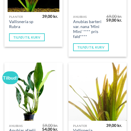
39,00
kr.
69,00
kr.
PLANTER
ANUBIAS
Den
Den
59,00
kr.
Vallisneria sp
Anubias barteri
oprindelige
aktue
Rubra
var. nana ‘Mini
pris
pris
var:
er:
Mini’ **** pris
69,00 kr..
59,00
fald****
TILFØJ TIL KURV
TILFØJ TIL KURV
Tilbud!
59,00
kr.
39,00
kr.
ANUBIAS
PLANTER
Den
Den
54,00
kr.
Anubias afzelii
Vallisneria