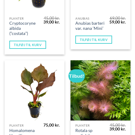
45,00
kr.
69,00
kr.
PLANTER
ANUBIAS
Den
Den
Den
Den
39,00
kr.
59,00
kr.
Cryptocoryne
Anubias barteri
oprindelige
aktuelle
oprindelige
aktue
albida
var. nana ‘Mini’
pris
pris
pris
pris
var:
er:
var:
er:
(“costata”)
45,00 kr..
39,00 kr..
69,00 kr..
59,00
TILFØJ TIL KURV
TILFØJ TIL KURV
Tilbud!
75,00
kr.
45,00
kr.
PLANTER
PLANTER
Den
Den
39,00
kr.
Homalomena
Rotala sp
oprindelige
aktue