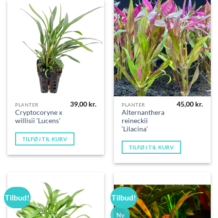
39,00
kr.
45,00
kr.
PLANTER
PLANTER
Cryptocoryne x
Alternanthera
willisii ‘Lucens’
reineckii
‘Lilacina’
TILFØJ TIL KURV
TILFØJ TIL KURV
Tilbud!
Tilbud!
Ny