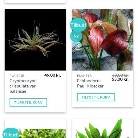
Tilbud!
Ny
49,00
kr.
69,00
kr.
PLANTER
PLANTER
Den
Den
55,00
kr.
Cryptocoryne
Echinodorus
oprindelige
aktue
crispulata var.
Paul Kloecker
pris
pris
var:
er:
balansae
69,00 kr..
55,00
TILFØJ TIL KURV
TILFØJ TIL KURV
Tilbud!