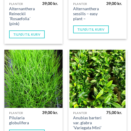
39,00
kr.
39,00
kr.
PLANTER
PLANTER
Alternanthera
Alternanthera
Reineckii
sessilis – easy
´Rosaefolia´
plant –
(pink)
TILFØJ TIL KURV
TILFØJ TIL KURV
39,00
kr.
75,00
kr.
PLANTER
PLANTER
Pilularia
Anubias barteri
globulifera
var. glabra
‘Variegata Mini’