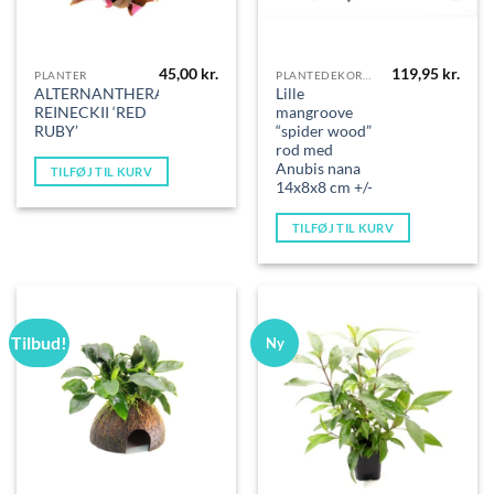
45,00
kr.
119,95
kr.
PLANTER
PLANTEDEKORATIONER
ALTERNANTHERA
Lille
REINECKII ‘RED
mangroove
RUBY’
“spider wood”
rod med
Anubis nana
TILFØJ TIL KURV
14x8x8 cm +/-
TILFØJ TIL KURV
Tilbud!
Ny