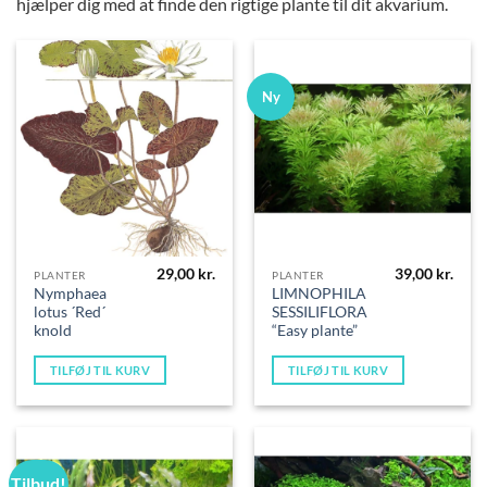
hjælper dig med at finde den rigtige plante til dit akvarium.
Ny
29,00
kr.
39,00
kr.
PLANTER
PLANTER
Nymphaea
LIMNOPHILA
lotus ´Red´
SESSILIFLORA
knold
“Easy plante”
TILFØJ TIL KURV
TILFØJ TIL KURV
Tilbud!