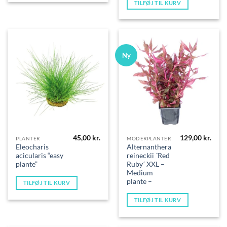
TILFØJ TIL KURV
Ny
45,00
kr.
129,00
kr.
PLANTER
MODERPLANTER
Eleocharis
Alternanthera
acicularis “easy
reineckii ´Red
plante”
Ruby´ XXL –
Medium
plante –
TILFØJ TIL KURV
TILFØJ TIL KURV