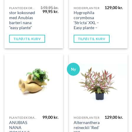
149,95
kr.
129,00
kr.
PLANTEDEKORATIONER
MODERPLANTER
Den
Den
99,95
kr.
stor kokosnød
Hygrophila
oprindelige
aktuelle
med Anubias
corymbosa
pris
pris
var:
er:
barteri nana
‘Stricta’ XXL –
149,95 kr..
99,95 kr..
“easy plante”
Easy plante –
TILFØJ TIL KURV
TILFØJ TIL KURV
Ny
99,00
kr.
129,00
kr.
PLANTEDEKORATIONER
MODERPLANTER
ANUBIAS
Alternanthera
NANA
reineckii ‘Red’