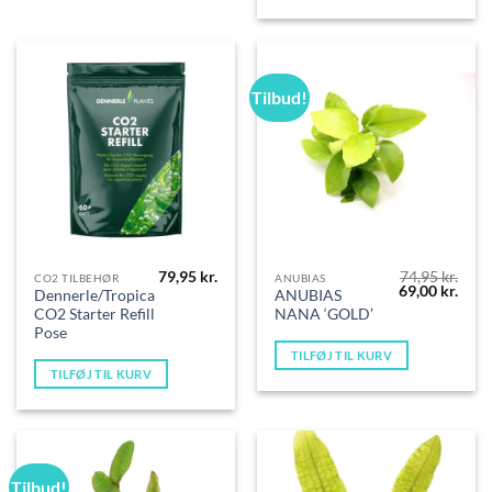
Tilbud!
79,95
kr.
74,95
kr.
CO2 TILBEHØR
ANUBIAS
Den
Den
69,00
kr.
Dennerle/Tropica
ANUBIAS
oprindelige
aktue
CO2 Starter Refill
NANA ‘GOLD’
pris
pris
var:
er:
Pose
74,95 kr..
69,00
TILFØJ TIL KURV
TILFØJ TIL KURV
Tilbud!