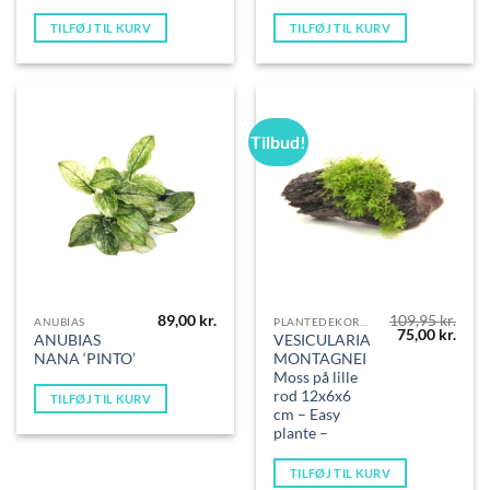
var:
er:
39,00 kr..
32,00
TILFØJ TIL KURV
TILFØJ TIL KURV
Tilbud!
89,00
kr.
109,95
kr.
ANUBIAS
PLANTEDEKORATIONER
Den
Den
75,00
kr.
ANUBIAS
VESICULARIA
oprindelige
aktue
NANA ‘PINTO’
MONTAGNEI
pris
pris
var:
er:
Moss på lille
109,95 kr..
75,00
rod 12x6x6
TILFØJ TIL KURV
cm – Easy
plante –
TILFØJ TIL KURV