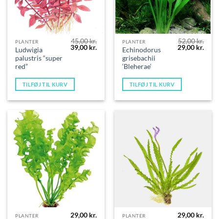
45,00
kr.
52,00
kr.
PLANTER
PLANTER
Den
Den
Den
Den
39,00
kr.
29,00
kr.
Ludwigia
Echinodorus
oprindelige
aktuelle
oprindelige
aktue
palustris “super
grisebachii
pris
pris
pris
pris
var:
er:
var:
er:
red”
‘Bleherae‘
45,00 kr..
39,00 kr..
52,00 kr..
29,00
TILFØJ TIL KURV
TILFØJ TIL KURV
29,00
kr.
29,00
kr.
PLANTER
PLANTER