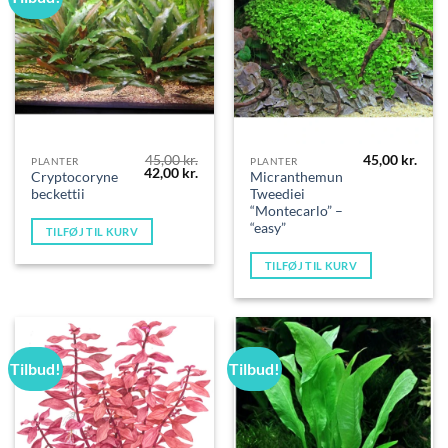
45,00
kr.
45,00
kr.
PLANTER
PLANTER
Den
Den
42,00
kr.
Cryptocoryne
Micranthemun
oprindelige
aktuelle
beckettii
Tweediei
pris
pris
var:
er:
“Montecarlo” –
45,00 kr..
42,00 kr..
“easy”
TILFØJ TIL KURV
TILFØJ TIL KURV
Tilbud!
Tilbud!