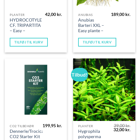
42,00
kr.
189,00
kr.
PLANTER
ANUBIAS
HYDROCOTYLE
Anubias
CF. TRIPARTITA
Barteri XXL –
– Easy –
Easy plante –
TILFØJ TIL KURV
TILFØJ TIL KURV
Tilbud!
199,95
kr.
39,00
kr.
CO2 TILBEHØR
PLANTER
Den
Den
32,00
kr.
Dennerle/Trocica
Hygrophila
oprindelige
aktue
CO2 Starter Kit
polysperma
pris
pris