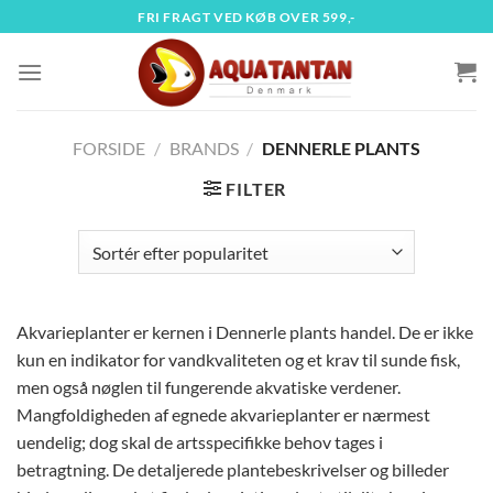
Fortsæt
FRI FRAGT VED KØB OVER 599,-
til
indhold
FORSIDE
/
BRANDS
/
DENNERLE PLANTS
FILTER
Akvarieplanter er kernen i Dennerle plants handel. De er ikke
kun en indikator for vandkvaliteten og et krav til sunde fisk,
men også nøglen til fungerende akvatiske verdener.
Mangfoldigheden af egnede akvarieplanter er nærmest
uendelig; dog skal de artsspecifikke behov tages i
betragtning. De detaljerede plantebeskrivelser og billeder