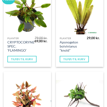
79,00
kr.
29,00
kr.
PLANTER
PLANTER
Den
Den
69,00
kr.
CRYPTOCORYNE
Aponogeton
oprindelige
aktuelle
SPEC.
boivinianus
pris
pris
var:
er:
‘FLAMINGO’
“knold”
79,00 kr..
69,00 kr..
TILFØJ TIL KURV
TILFØJ TIL KURV