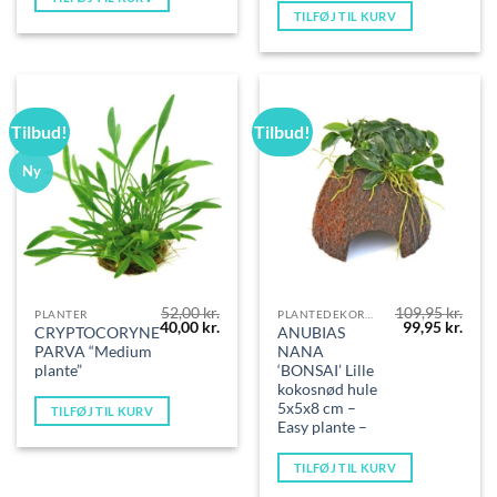
TILFØJ TIL KURV
Tilbud!
Tilbud!
Ny
52,00
kr.
109,95
kr.
PLANTER
PLANTEDEKORATIONER
Den
Den
Den
Den
40,00
kr.
99,95
kr.
CRYPTOCORYNE
ANUBIAS
oprindelige
aktuelle
oprindelige
aktue
PARVA “Medium
NANA
pris
pris
pris
pris
var:
er:
var:
er:
plante”
‘BONSAI’ Lille
52,00 kr..
40,00 kr..
109,95 kr..
99,95
kokosnød hule
5x5x8 cm –
TILFØJ TIL KURV
Easy plante –
TILFØJ TIL KURV