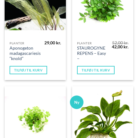
29,00
kr.
52,00
kr.
PLANTER
PLANTER
Den
Den
42,00
kr.
Aponogeton
STAUROGYNE
oprindelige
aktue
madagascariesis
REPENS – Easy
pris
pris
var:
er:
“knold”
–
52,00 kr..
42,00
TILFØJ TIL KURV
TILFØJ TIL KURV
Ny