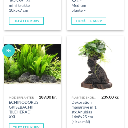
‘BONSAI’ 3x
XXL –
mini krukke
Medium
10x5x7 cm
plante –
TILFØJ TIL KURV
TILFØJ TIL KURV
Ny
189,00
kr.
239,00
kr.
MODERPLANTER
PLANTEDEKORATIONER
ECHINODORUS
Dekoration
GRISEBACHII
mangrove m 1
‘BLEHERAE’
stk Anubias
XXL
14x8x25 cm
(cirka mål)
TILFØJ TIL KURV