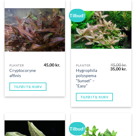
Tilbud!
45,00
kr.
45,00
kr.
PLANTER
PLANTER
Den
Den
35,00
kr.
Cryptocoryne
Hygrophila
oprindelige
aktue
affinis
polyspema
pris
pris
var:
er:
“Sunset” –
45,00 kr..
35,00
“Easy”
TILFØJ TIL KURV
TILFØJ TIL KURV
Tilbud!