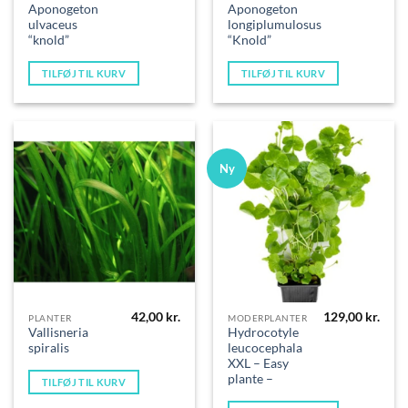
Aponogeton
Aponogeton
ulvaceus
longiplumulosus
“knold”
“Knold”
TILFØJ TIL KURV
TILFØJ TIL KURV
Ny
42,00
kr.
129,00
kr.
PLANTER
MODERPLANTER
Vallisneria
Hydrocotyle
spiralis
leucocephala
XXL – Easy
plante –
TILFØJ TIL KURV