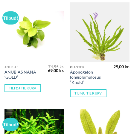
Tilbud!
74,95
kr.
29,00
kr.
ANUBIAS
PLANTER
Den
Den
69,00
kr.
ANUBIAS NANA
Aponogeton
oprindelige
aktuelle
‘GOLD’
longiplumulosus
pris
pris
var:
er:
“Knold”
74,95 kr..
69,00 kr..
TILFØJ TIL KURV
TILFØJ TIL KURV
Tilbud!