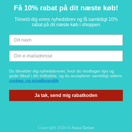
Få 10% rabat på dit næste køb!
Tilmeld dig vores nyhedsbrev og få samtidigt 10%
rabat på dit næste køb i shoppen
Du tilmelder dig nyhedsbrevet, hvor du modtager tips og
gode tilbud i din indbakke, og du accepterer samtidigt sidens
cookies- og privatlivspolitik
Ja tak, send mig rabatkoden
Copyright 2026 ©
Aqua Tantan