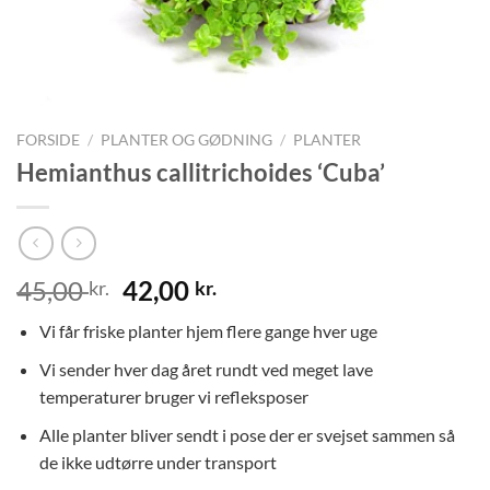
FORSIDE
/
PLANTER OG GØDNING
/
PLANTER
Hemianthus callitrichoides ‘Cuba’
Den
Den
45,00
42,00
kr.
kr.
oprindelige
aktuelle
Vi får friske planter hjem flere gange hver uge
pris
pris
var:
er:
Vi sender hver dag året rundt ved meget lave
45,00 kr..
42,00 kr..
temperaturer bruger vi refleksposer
Alle planter bliver sendt i pose der er svejset sammen så
de ikke udtørre under transport