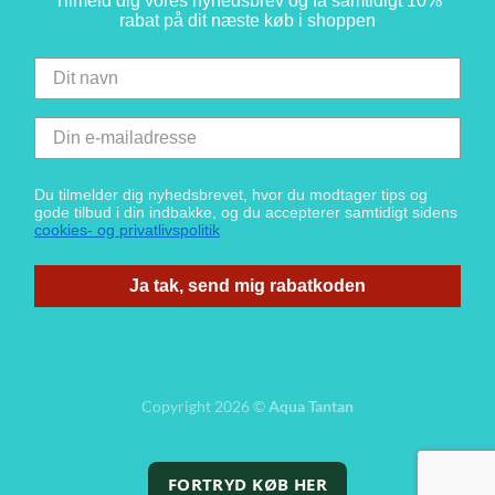
Tilmeld dig vores nyhedsbrev og få samtidigt 10%
rabat på dit næste køb i shoppen
Du tilmelder dig nyhedsbrevet, hvor du modtager tips og
gode tilbud i din indbakke, og du accepterer samtidigt sidens
cookies- og privatlivspolitik
Ja tak, send mig rabatkoden
Copyright 2026 ©
Aqua Tantan
FORTRYD KØB HER