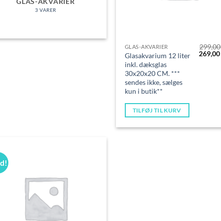
GLAS-AKVARIER
3 VARER
299,0
GLAS-AKVARIER
Den
269,0
Glasakvarium 12 liter
oprinde
inkl. dæksglas
pris
30x20x20 CM. ***
var:
299,00 
sendes ikke, sælges
kun i butik**
TILFØJ TIL KURV
ud!