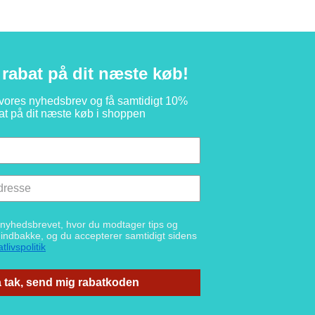
rabat på dit næste køb!
 vores nyhedsbrev og få samtidigt 10%
at på dit næste køb i shoppen
g nyhedsbrevet, hvor du modtager tips og
n indbakke, og du accepterer samtidigt sidens
tlivspolitik
 tak, send mig rabatkoden