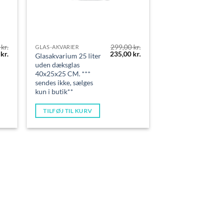
0
kr.
299,00
kr.
GLAS-AKVARIER
Den
Den
Den
0
kr.
235,00
kr.
Glasakvarium 25 liter
lige
aktuelle
oprindelige
aktuelle
uden dæksglas
pris
pris
pris
40x25x25 CM. ***
er:
var:
er:
kr..
269,00 kr..
299,00 kr..
235,00 kr..
sendes ikke, sælges
kun i butik**
TILFØJ TIL KURV