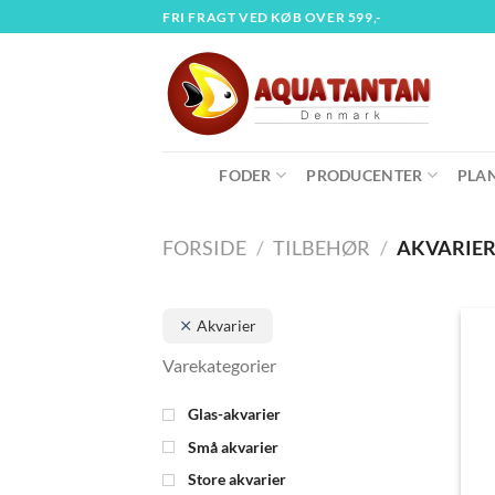
Fortsæt
FRI FRAGT VED KØB OVER 599,-
til
indhold
FODER
PRODUCENTER
PLA
FORSIDE
/
TILBEHØR
/
AKVARIE
Akvarier
Glas-akvarier
Små akvarier
Store akvarier