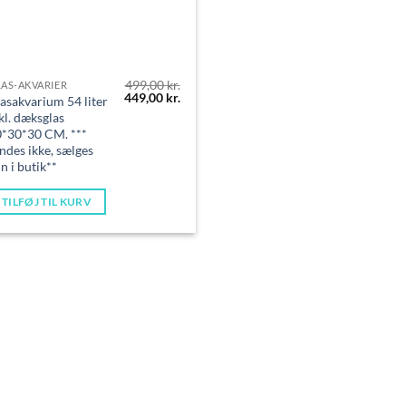
499,00
kr.
AS-AKVARIER
Den
Den
449,00
kr.
asakvarium 54 liter
oprindelige
aktuelle
kl. dæksglas
pris
pris
*30*30 CM. ***
var:
er:
499,00 kr..
449,00 kr..
ndes ikke, sælges
n i butik**
TILFØJ TIL KURV