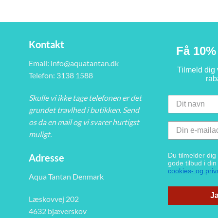
Kontakt
Få 10% 
Email:
info@aquatantan.dk
Tilmeld dig
Telefon: 3138 1588
rab
Skulle vi ikke tage telefonen er det
grundet travlhed i butikken. Send
os da en mail og vi svarer hurtigst
muligt.
Du tilmelder di
Adresse
gode tilbud i di
cookies- og priva
Aqua Tantan Denmark
Ja
Læskovvej 202
4632 bjæverskov