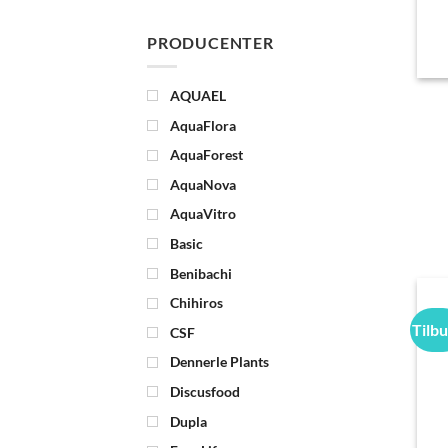
PRODUCENTER
AQUAEL
AquaFlora
AquaForest
AquaNova
AquaVitro
Basic
Benibachi
Chihiros
Tilb
CSF
Dennerle Plants
Discusfood
Dupla