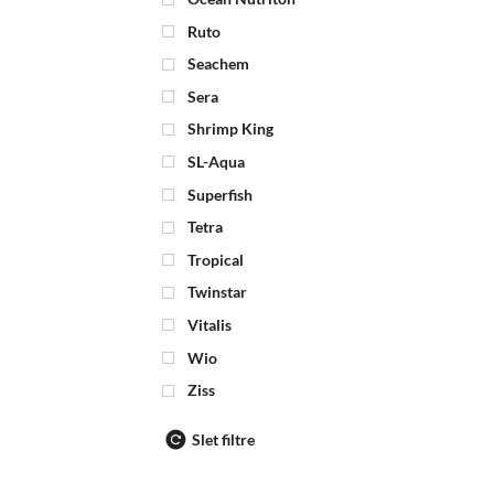
Ruto
Seachem
Sera
Shrimp King
SL-Aqua
Superfish
Tetra
Tropical
Twinstar
Vitalis
Wio
Ziss
Slet filtre