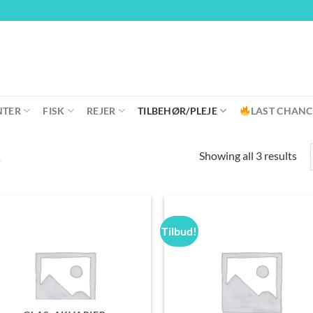
NTER
FISK
REJER
TILBEHØR/PLEJE
LAST CHANC
Showing all 3 results
R
Tilbud!