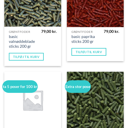
79,00
kr.
79,00
kr.
GRØNTFODER
GRØNTFODER
basic
basic paprika
valnøddeblade
sticks 200 gr
sticks 200 gr
TILFØJ TIL KURV
TILFØJ TIL KURV
ta 5 poser for 100 kr
Extra stor pose