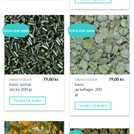
Extra stor pose
Extra stor pose
79,00
kr.
79,00
kr.
GRØNTFODER
GRØNTFODER
basic spinat
basic
sticks 200 gr
ærteflager 200
gr
TILFØJ TIL KURV
TILFØJ TIL KURV