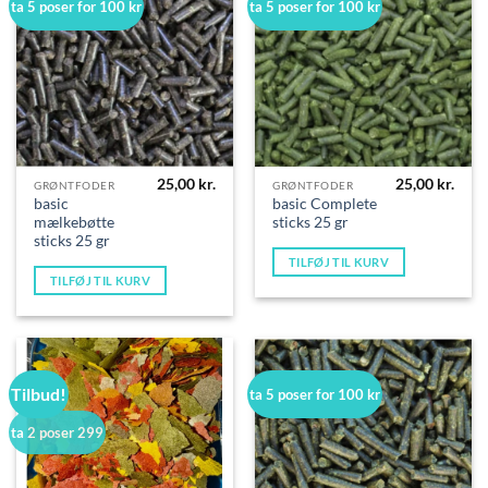
ta 5 poser for 100 kr
ta 5 poser for 100 kr
25,00
kr.
25,00
kr.
GRØNTFODER
GRØNTFODER
basic
basic Complete
mælkebøtte
sticks 25 gr
sticks 25 gr
TILFØJ TIL KURV
TILFØJ TIL KURV
Tilbud!
ta 5 poser for 100 kr
ta 2 poser 299