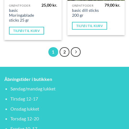
25,00
kr.
79,00
kr.
GRØNTFODER
GRØNTFODER
basic
basic dill sticks
Moringablade
200 gr
sticks 25 gr
TILFØJ TIL KURV
TILFØJ TIL KURV
1
2
Åbningstider i butikken
Søndag/mandag lukket
Tirsdag 12-17
Onsdag lukket
Torsdag 12-20
Fredag 10-17