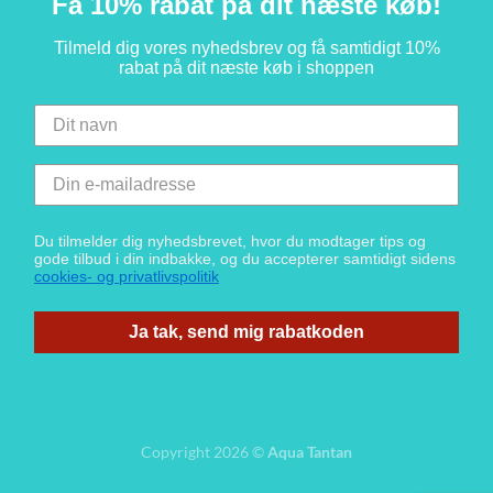
Få 10% rabat på dit næste køb!
Tilmeld dig vores nyhedsbrev og få samtidigt 10%
rabat på dit næste køb i shoppen
Du tilmelder dig nyhedsbrevet, hvor du modtager tips og
gode tilbud i din indbakke, og du accepterer samtidigt sidens
cookies- og privatlivspolitik
Ja tak, send mig rabatkoden
Copyright 2026 ©
Aqua Tantan