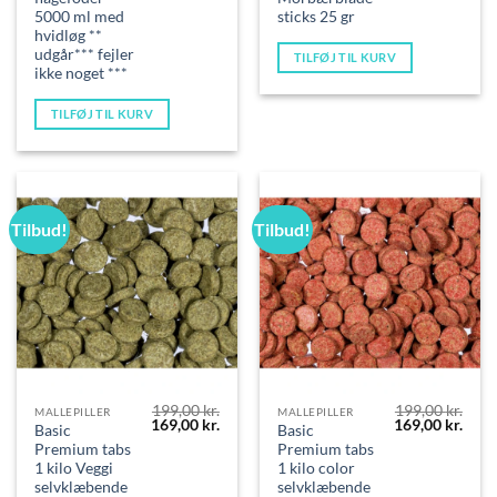
pris
pris
var:
er:
5000 ml med
sticks 25 gr
199,00 kr..
99,00 kr..
hvidløg **
udgår*** fejler
TILFØJ TIL KURV
ikke noget ***
TILFØJ TIL KURV
Tilbud!
Tilbud!
199,00
kr.
199,00
kr.
MALLEPILLER
MALLEPILLER
Den
Den
Den
Den
169,00
kr.
169,00
kr.
Basic
Basic
oprindelige
aktuelle
oprindelige
aktue
Premium tabs
Premium tabs
pris
pris
pris
pris
var:
er:
var:
er:
1 kilo Veggi
1 kilo color
199,00 kr..
169,00 kr..
199,00 kr..
169,0
selvklæbende
selvklæbende