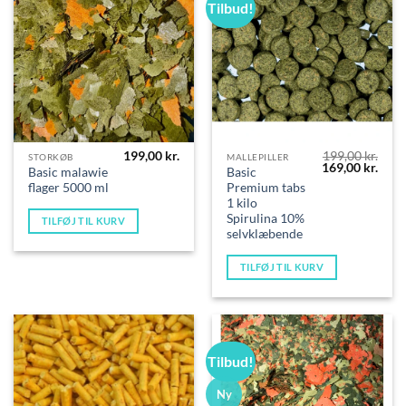
Tilbud!
199,00
kr.
199,00
kr.
STORKØB
MALLEPILLER
Den
Den
169,00
kr.
Basic malawie
Basic
oprindelige
aktue
flager 5000 ml
Premium tabs
pris
pris
var:
er:
1 kilo
199,00 kr..
169,0
Spirulina 10%
TILFØJ TIL KURV
selvklæbende
TILFØJ TIL KURV
Tilbud!
Ny