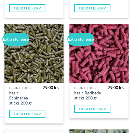
TILFØJ TIL KURV
TILFØJ TIL KURV
Extra stor pose
Extra stor pose
79,00
kr.
79,00
kr.
GRØNTFODER
GRØNTFODER
basic
basic Rødbede
Echinacea
sticks 200 gr
sticks 200 gr
TILFØJ TIL KURV
TILFØJ TIL KURV