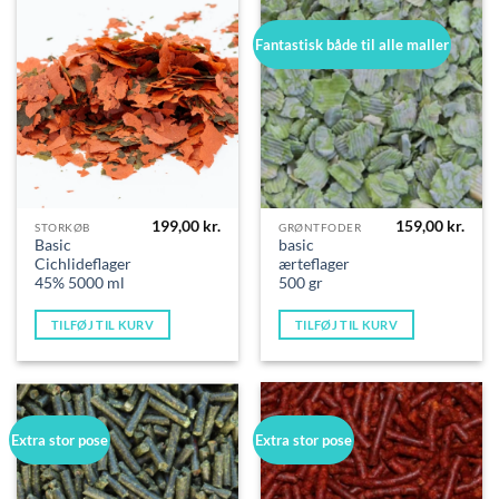
Fantastisk både til alle maller
199,00
kr.
159,00
kr.
STORKØB
GRØNTFODER
Basic
basic
Cichlideflager
ærteflager
45% 5000 ml
500 gr
TILFØJ TIL KURV
TILFØJ TIL KURV
Extra stor pose
Extra stor pose