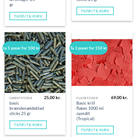
gr
TILFØJ TIL KURV
TILFØJ TIL KURV
ta 5 poser for 100 kr
Ta 3 poser for 150 kr
25,00
kr.
69,00
kr.
GRØNTFODER
FLAGEFODER
basic
Basic krill
brændenældeblade
flakes 1000 ml
sticks 25 gr
opmålt
(Tropical)
TILFØJ TIL KURV
TILFØJ TIL KURV