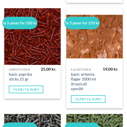
ta 5 poser for 100 kr
Ta 3 poser for 150 kr
25,00
kr.
59,00
kr.
GRØNTFODER
FLAGEFODER
basic paprika
basic artemia
sticks 25 gr
flager 1000 ml
(tropical)
opmålt
TILFØJ TIL KURV
TILFØJ TIL KURV