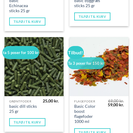
basic
basic byggræs
Echinacea
sticks 25 gr
sticks 25 gr
TILFØJ TIL KURV
TILFØJ TIL KURV
Tilbud!
ta 5 poser for 100 kr
Ta 3 poser for 150 kr
25,00
kr.
69,00
kr.
GRØNTFODER
FLAGEFODER
Den
Den
59,00
kr.
basic dill sticks
Basic Color
oprindelige
aktue
25 gr
boost
pris
pris
var:
er:
flagefoder
69,00 kr..
59,00
1000 ml
TILFØJ TIL KURV
TILFØJ TIL KURV