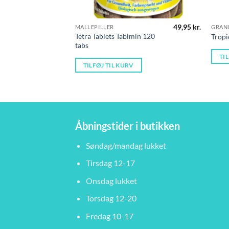
49,95
kr.
MALLEPILLER
GRAN
Tetra Tablets Tabimin 120
Tropi
tabs
TI
TILFØJ TIL KURV
Åbningstider i butikken
Søndag/mandag lukket
Tirsdag 12-17
Onsdag lukket
Torsdag 12-20
Fredag 10-17