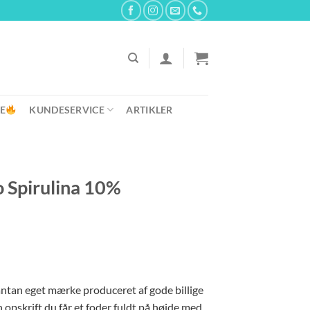
E
KUNDESERVICE
ARTIKLER
o Spirulina 10%
e
ntan eget mærke produceret af gode billige
 opskrift du får et foder fuldt på højde med