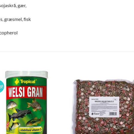
sojaskrå, gær,
s, græsmel, fisk
tocopherol
d!