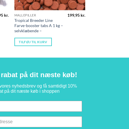
95
kr.
199,95
kr.
MALLEPILLER
Tropical Breeder Line
Farve-booster tabs A 1 kg –
selvklæbende –
TILFØJ TIL KURV
rabat på dit næste køb!
 vores nyhedsbrev og få samtidigt 10%
at på dit næste køb i shoppen