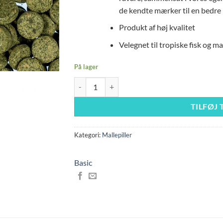
199,00 kr..
169,00 k
de kendte mærker til en bedre 
Produkt af høj kvalitet
Velegnet til tropiske fisk og ma
På lager
Basic Premium tabs 1 kilo Spirulina 10% selvkl
TILFØJ 
Kategori:
Mallepiller
Basic