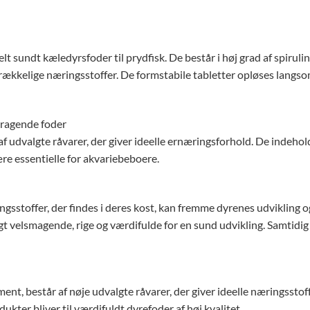
lt sundt kæledyrsfoder til prydfisk. De består i høj grad af spirul
lstrækkelige næringsstoffer. De formstabile tabletter opløses langs
mragende foder
f udvalgte råvarer, der giver ideelle ernæringsforhold. De indeholde
re essentielle for akvariebeboere.
ingsstoffer, der findes i deres kost, kan fremme dyrenes udvikling 
gt velsmagende, rige og værdifulde for en sund udvikling. Samtidig 
ment, består af nøje udvalgte råvarer, der giver ideelle næringsst
dukter bliver til værdifuldt dyrefoder af høj kvalitet.