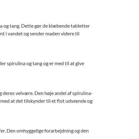
ina og tang. Dette gør de klæbende tabletter
omt i vandet og sender maden videre til
r spirulina og tang og er med til at give
og deres velvære. Den høje andel af spirulina-
med at det tilskynder til et flot udseende og
offer. Den omhyggelige forarbejdning og den