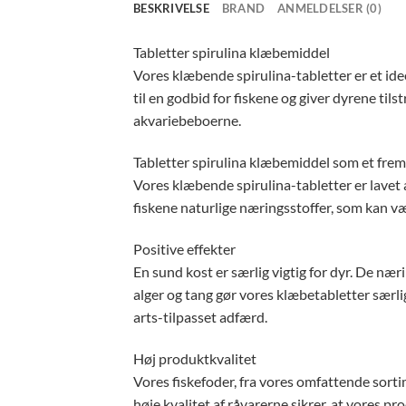
BESKRIVELSE
BRAND
ANMELDELSER (0)
Tabletter spirulina klæbemiddel
Vores klæbende spirulina-tabletter er et idee
til en godbid for fiskene og giver dyrene ti
akvariebeboerne.
Tabletter spirulina klæbemiddel som et fre
Vores klæbende spirulina-tabletter er lavet a
fiskene naturlige næringsstoffer, som kan væ
Positive effekter
En sund kost er særlig vigtig for dyr. De nær
alger og tang gør vores klæbetabletter særli
arts-tilpasset adfærd.
Høj produktkvalitet
Vores fiskefoder, fra vores omfattende sorti
høje kvalitet af råvarerne sikrer, at vores pro