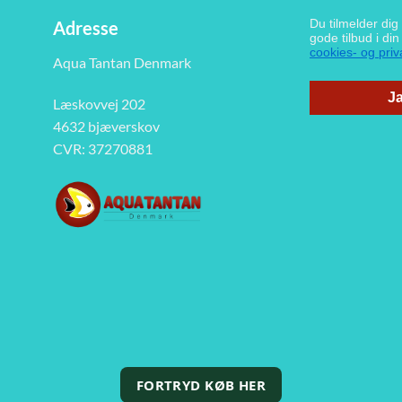
Du tilmelder di
Adresse
gode tilbud i di
cookies- og priva
Aqua Tantan Denmark
Ja
Læskovvej 202
4632 bjæverskov
CVR: 37270881
FORTRYD KØB HER