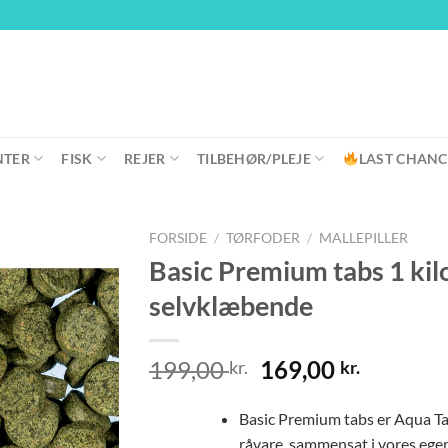
NTER
FISK
REJER
TILBEHØR/PLEJE
LAST CHANC
FORSIDE
/
TØRFODER
/
MALLEPILLER
Basic Premium tabs 1 kil
selvklæbende
Den
Den
199,00
169,00
kr.
kr.
oprindelige
aktuell
pris
pris
Basic Premium tabs er Aqua Ta
var:
er:
råvare, sammensat i vores egen