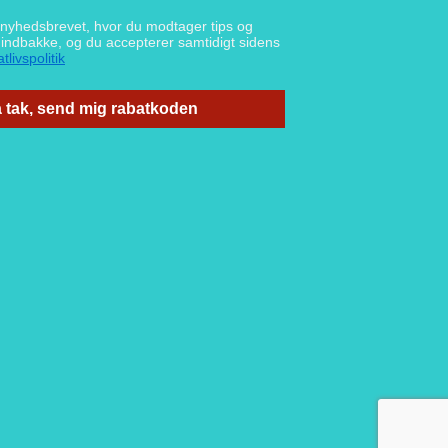
g nyhedsbrevet, hvor du modtager tips og
n indbakke, og du accepterer samtidigt sidens
tlivspolitik
 tak, send mig rabatkoden