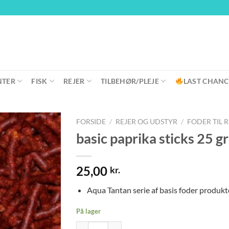
NTER
FISK
REJER
TILBEHØR/PLEJE
LAST CHANC
FORSIDE
/
REJER OG UDSTYR
/
FODER TIL 
basic paprika sticks 25 gr
25,00
kr.
Aqua Tantan serie af basis foder produkter
På lager
basic paprika sticks 25 gr antal