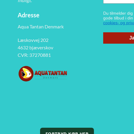
muligt.
Du tilmelder di
Adresse
gode tilbud i di
cookies- og priva
Aqua Tantan Denmark
Ja
Læskovvej 202
4632 bjæverskov
CVR: 37270881
FORTRYD KØB HER