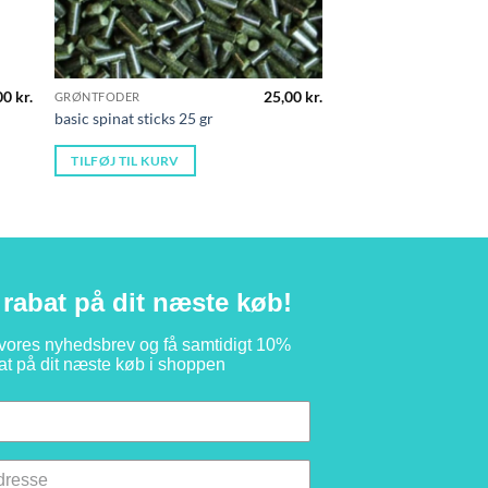
00
kr.
25,00
kr.
GRØNTFODER
basic spinat sticks 25 gr
TILFØJ TIL KURV
rabat på dit næste køb!
 vores nyhedsbrev og få samtidigt 10%
at på dit næste køb i shoppen