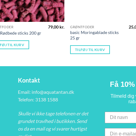
79,00
kr.
25,
TFODER
GRØNTFODER
basic Moringablade sticks
 Rødbede sticks 200 gr
25 gr
LFØJ TIL KURV
TILFØJ TIL KURV
Kontakt
Få 10% 
Email:
info@aquatantan.dk
Tilmeld dig
Telefon: 3138 1588
rab
Skulle vi ikke tage telefonen er det
grundet travlhed i butikken. Send
os da en mail og vi svarer hurtigst