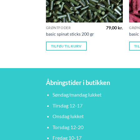
79,00
kr.
GRØNTFODER
GRØN
basic spinat sticks 200 gr
basic
TILFØJ TIL KURV
TI
Åbningstider i butikken
Søndag/mandag lukket
Tirsdag 12-17
Onsdag lukket
Torsdag 12-20
Fredag 10-17