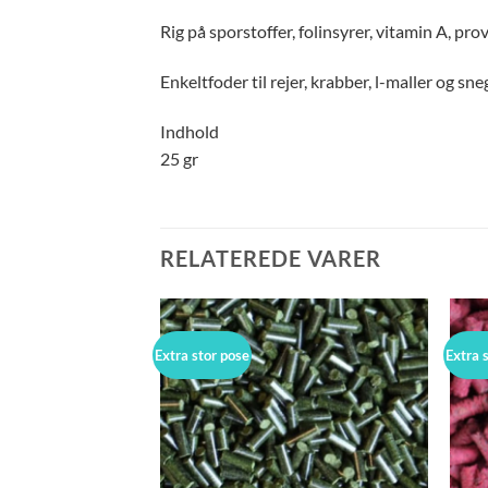
Rig på sporstoffer, folinsyrer, vitamin A, pr
Enkeltfoder til rejer, krabber, l-maller og sne
Indhold
25 gr
RELATEREDE VARER
Extra stor pose
Extra 