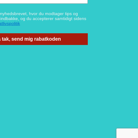
g nyhedsbrevet, hvor du modtager tips og
n indbakke, og du accepterer samtidigt sidens
tlivspolitik
 tak, send mig rabatkoden