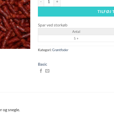
TILFØJ 
Spar ved storkøb
Antal
5 +
Kategori:
Grøntfoder
Basic
r og snegle.