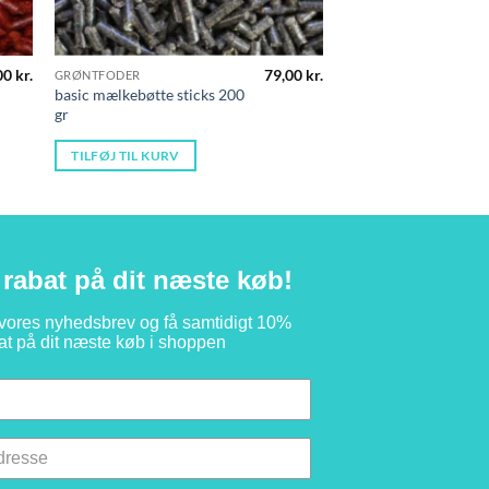
00
kr.
79,00
kr.
GRØNTFODER
basic mælkebøtte sticks 200
gr
TILFØJ TIL KURV
rabat på dit næste køb!
 vores nyhedsbrev og få samtidigt 10%
at på dit næste køb i shoppen