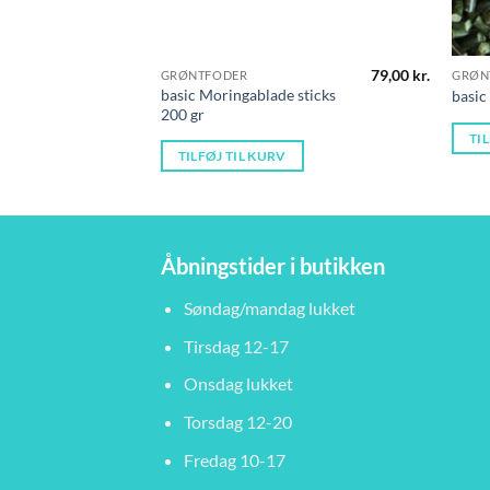
79,00
kr.
GRØNTFODER
GRØN
basic Moringablade sticks
basic
200 gr
TI
TILFØJ TIL KURV
Åbningstider i butikken
Søndag/mandag lukket
Tirsdag 12-17
Onsdag lukket
Torsdag 12-20
Fredag 10-17