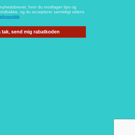
g nyhedsbrevet, hvor du modtager tips og
n indbakke, og du accepterer samtidigt sidens
tlivspolitik
 tak, send mig rabatkoden