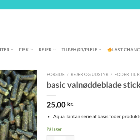
NTER
FISK
REJER
TILBEHØR/PLEJE
LAST CHANC
FORSIDE
/
REJER OG UDSTYR
/
FODER TIL 
basic valnøddeblade stick
25,00
kr.
Aqua Tantan serie af basis foder produkter
På lager
basic valnøddeblade sticks 25 gr antal