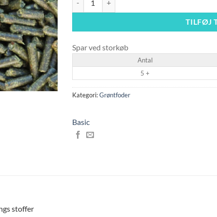
TILFØJ 
Spar ved storkøb
Antal
5 +
Kategori:
Grøntfoder
Basic
gs stoffer