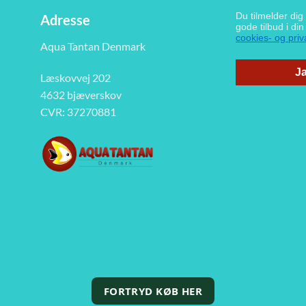
Du tilmelder di
Adresse
gode tilbud i di
cookies- og priva
Aqua Tantan Denmark
Ja
Læskovvej 202
4632 bjæverskov
CVR: 37270881
FORTRYD KØB HER