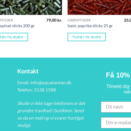
79,00
kr.
25,
TFODER
GRØNTFODER
 spinat sticks 200 gr
basic paprika sticks 25 gr
LFØJ TIL KURV
TILFØJ TIL KURV
Kontakt
Få 10% 
Email:
info@aquatantan.dk
Tilmeld dig
Telefon: 3138 1588
rab
Skulle vi ikke tage telefonen er det
grundet travlhed i butikken. Send
os da en mail og vi svarer hurtigst
muligt.