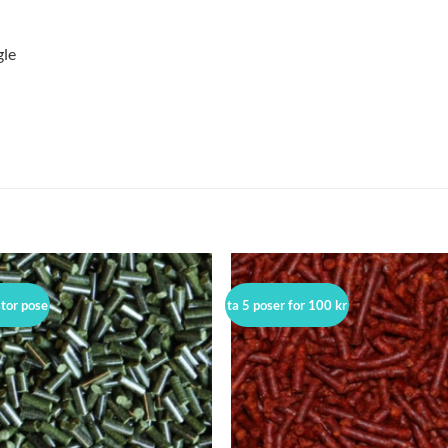
gle
stor pose
ta 5 poser for 100 kr