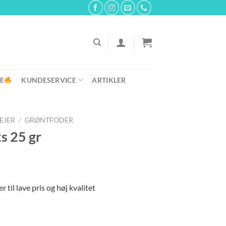
E
KUNDESERVICE
ARTIKLER
REJER
/
GRØNTFODER
s 25 gr
 til lave pris og høj kvalitet