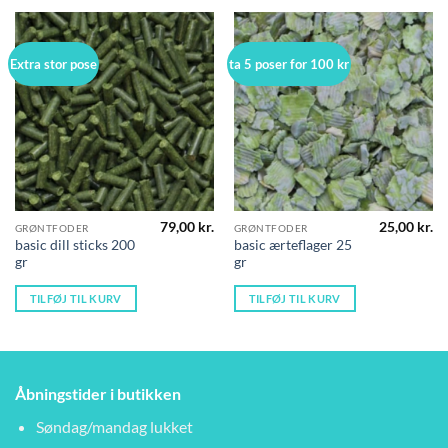
Extra stor pose
ta 5 poser for 100 kr
79,00
kr.
25,00
kr.
GRØNTFODER
GRØNTFODER
basic dill sticks 200
basic ærteflager 25
gr
gr
TILFØJ TIL KURV
TILFØJ TIL KURV
Åbningstider i butikken
Søndag/mandag lukket