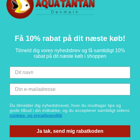
Få 10% rabat på dit næste køb!
Tilmeld dig vores nyhedsbrev og få samtidigt 10%
rabat på dit næste køb i shoppen
Du tilmelder dig nyhedsbrevet, hvor du modtager tips og
gode tilbud i din indbakke, og du accepterer samtidigt sidens
cookies- og privatlivspolitik
Ja tak, send mig rabatkoden