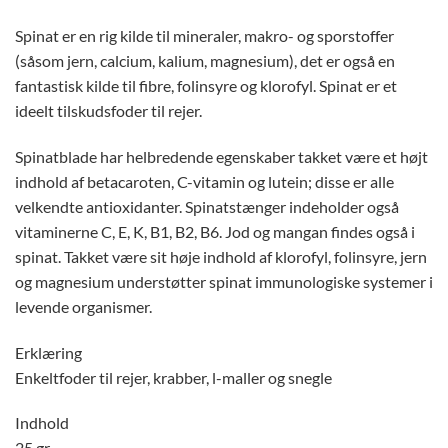
Spinat er en rig kilde til mineraler, makro- og sporstoffer
(såsom jern, calcium, kalium, magnesium), det er også en
fantastisk kilde til fibre, folinsyre og klorofyl. Spinat er et
ideelt tilskudsfoder til rejer.
Spinatblade har helbredende egenskaber takket være et højt
indhold af betacaroten, C-vitamin og lutein; disse er alle
velkendte antioxidanter. Spinatstænger indeholder også
vitaminerne C, E, K, B1, B2, B6. Jod og mangan findes også i
spinat. Takket være sit høje indhold af klorofyl, folinsyre, jern
og magnesium understøtter spinat immunologiske systemer i
levende organismer.
Erklæring
Enkeltfoder til rejer, krabber, l-maller og snegle
Indhold
25 gr