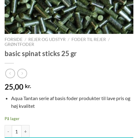
FORSIDE
/
REJER OG UDSTYR
/
FODER TIL REJER
/
GRØNTFODER
basic spinat sticks 25 gr
25,00
kr.
Aqua Tantan serie af basis foder produkter til lave pris og
høj kvalitet
På lager
basic spinat sticks 25 gr antal