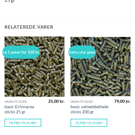
RELATEREDE VARER
ta 5 poser for 100 kr
Extra stor pose
25,00
kr.
79,00
kr.
GRØNTFODER
GRØNTFODER
basic Echinacea
basic valnøddeblade
sticks 25 gr
sticks 200 gr
TILFØJ TIL KURV
TILFØJ TIL KURV