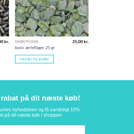
00
kr.
25,00
kr.
GRØNTFODER
basic ærteflager 25 gr
TILFØJ TIL KURV
rabat på dit næste køb!
 vores nyhedsbrev og få samtidigt 10%
at på dit næste køb i shoppen