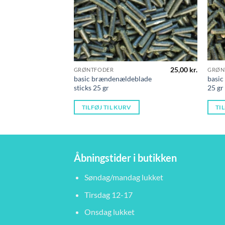
25,00
kr.
GRØNTFODER
GRØN
basic brændenældeblade
basic
sticks 25 gr
25 gr
TILFØJ TIL KURV
TI
Åbningstider i butikken
Søndag/mandag lukket
Tirsdag 12-17
Onsdag lukket