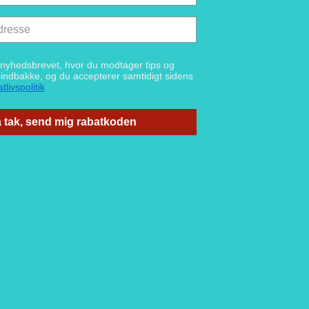
g nyhedsbrevet, hvor du modtager tips og
n indbakke, og du accepterer samtidigt sidens
tlivspolitik
 tak, send mig rabatkoden