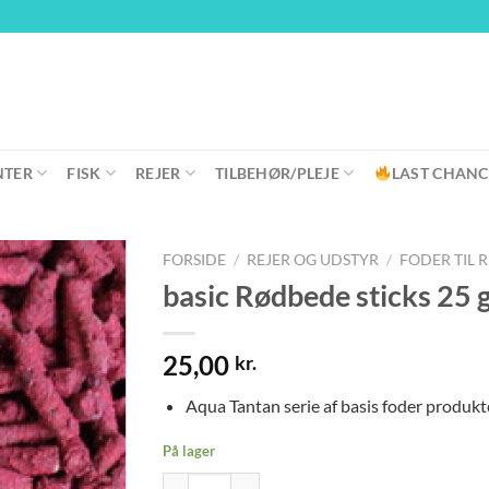
NTER
FISK
REJER
TILBEHØR/PLEJE
LAST CHANC
FORSIDE
/
REJER OG UDSTYR
/
FODER TIL 
basic Rødbede sticks 25 
25,00
kr.
Aqua Tantan serie af basis foder produkter
På lager
basic Rødbede sticks 25 gr antal