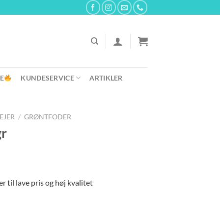
E
KUNDESERVICE
ARTIKLER
REJER
/
GRØNTFODER
gr
 til lave pris og høj kvalitet