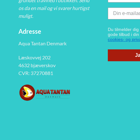
grundet travlhed i butikken. Send
os da en mail og vi svarer hurtigst
muligt.
Du tilmelder di
Adresse
gode tilbud i di
cookies- og priva
Aqua Tantan Denmark
Ja
Læskovvej 202
4632 bjæverskov
CVR: 37270881