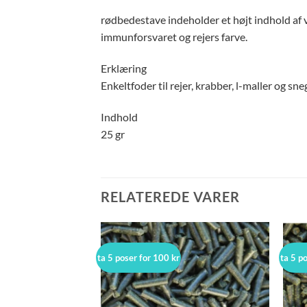
rødbedestave indeholder et højt indhold af v
immunforsvaret og rejers farve.
Erklæring
Enkeltfoder til rejer, krabber, l-maller og sne
Indhold
25 gr
RELATEREDE VARER
ta 5 poser for 100 kr
ta 5 p