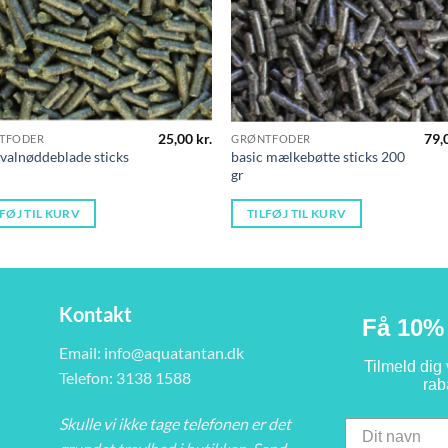
25,00
kr.
79,
TFODER
GRØNTFODER
 valnøddeblade sticks
basic mælkebøtte sticks 200
gr
LFØJ TIL KURV
TILFØJ TIL KURV
Kontakt
Få 10% 
Email:
info@aquatantan.dk
Tilmeld dig
Telefon: 3138 1588
rab
Skulle vi ikke tage telefonen er det