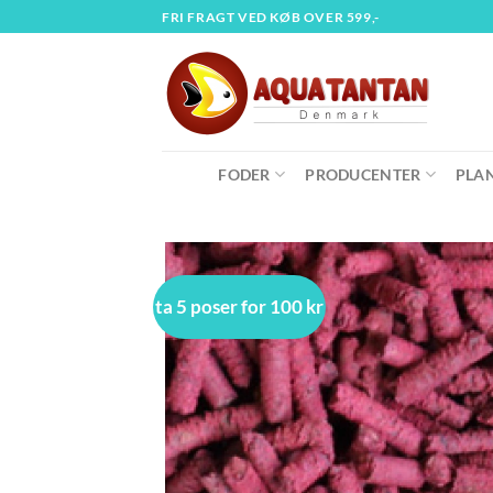
Fortsæt
FRI FRAGT VED KØB OVER 599,-
til
indhold
FODER
PRODUCENTER
PLA
ta 5 poser for 100 kr