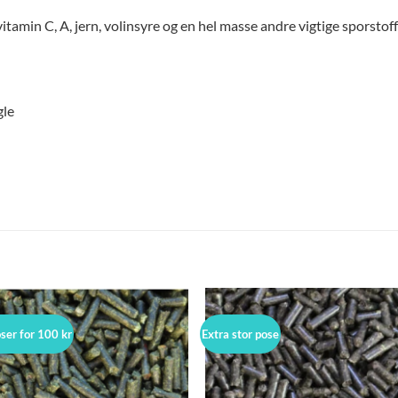
itamin C, A, jern, volinsyre og en hel masse andre vigtige sporstof
gle
oser for 100 kr
Extra stor pose