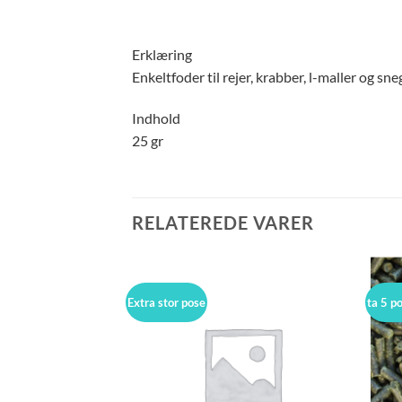
Erklæring
Enkeltfoder til rejer, krabber, l-maller og sne
Indhold
25 gr
RELATEREDE VARER
Extra stor pose
ta 5 p