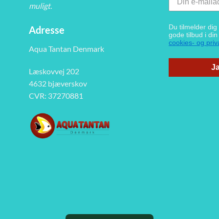
muligt.
Du tilmelder di
Adresse
gode tilbud i di
cookies- og priva
Aqua Tantan Denmark
Ja
Læskovvej 202
4632 bjæverskov
CVR: 37270881