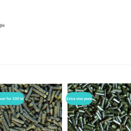
gle
oser for 100 kr
Extra stor pose