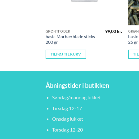
99,00
kr.
GRØNTFODER
GRØN
basic Morbærblade sticks
basic
200 gr
25 gr
TILFØJ TIL KURV
TI
Åbningstider i butikken
Søndag/mandag lukket
Tirsdag 12-17
Onsdag lukket
Torsdag 12-20