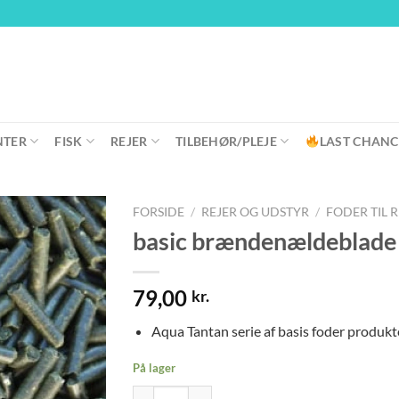
NTER
FISK
REJER
TILBEHØR/PLEJE
LAST CHANC
FORSIDE
/
REJER OG UDSTYR
/
FODER TIL 
basic brændenældeblade 
79,00
kr.
Aqua Tantan serie af basis foder produkter
På lager
basic brændenældeblade sticks 200 gr antal