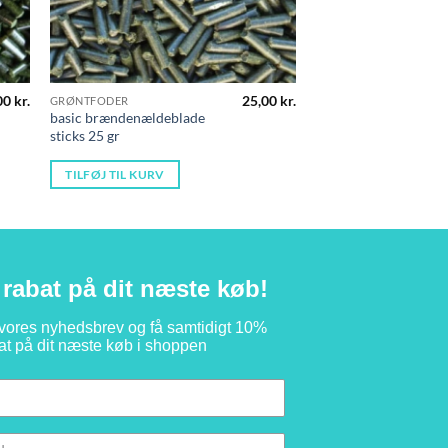
00
kr.
25,00
kr.
GRØNTFODER
basic brændenældeblade
sticks 25 gr
TILFØJ TIL KURV
rabat på dit næste køb!
 vores nyhedsbrev og få samtidigt 10%
at på dit næste køb i shoppen