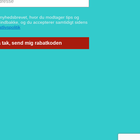
g nyhedsbrevet, hvor du modtager tips og
n indbakke, og du accepterer samtidigt sidens
tlivspolitik
 tak, send mig rabatkoden