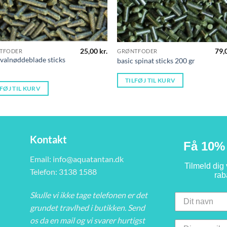
25,00
kr.
79,
TFODER
GRØNTFODER
 valnøddeblade sticks
basic spinat sticks 200 gr
TILFØJ TIL KURV
LFØJ TIL KURV
Kontakt
Få 10% 
Email:
info@aquatantan.dk
Tilmeld dig
Telefon: 3138 1588
rab
Skulle vi ikke tage telefonen er det
grundet travlhed i butikken. Send
os da en mail og vi svarer hurtigst