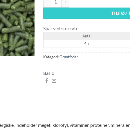
TILFØJ 
Spar ved storkøb
Antal
5 +
Kategori:
Grøntfoder
Basic
iske, indeholder meget: klorofyl, vitaminer, proteiner, mineraler 