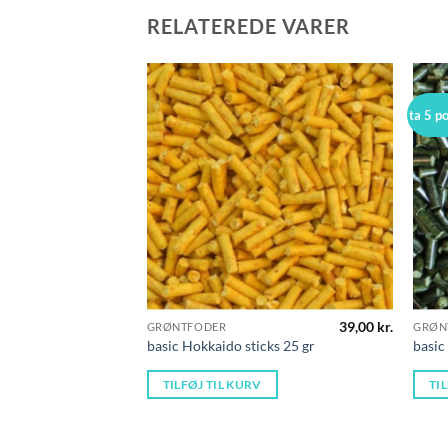
RELATEREDE VARER
ta 5 p
39,00
kr.
GRØNTFODER
GRØN
basic Hokkaido sticks 25 gr
basic
TILFØJ TIL KURV
TI