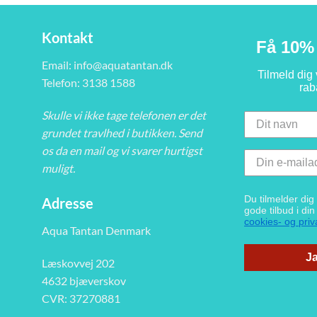
Kontakt
Få 10% 
Email:
info@aquatantan.dk
Tilmeld dig
Telefon: 3138 1588
rab
Skulle vi ikke tage telefonen er det
grundet travlhed i butikken. Send
os da en mail og vi svarer hurtigst
muligt.
Du tilmelder di
Adresse
gode tilbud i di
cookies- og priva
Aqua Tantan Denmark
Ja
Læskovvej 202
4632 bjæverskov
CVR: 37270881