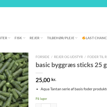
NTER
FISK
REJER
TILBEHØR/PLEJE
LAST CHANC
FORSIDE
/
REJER OG UDSTYR
/
FODER TIL 
basic byggræs sticks 25 g
25,00
kr.
Aqua Tantan serie af basis foder produkter
På lager
basic byggræs sticks 25 gr antal