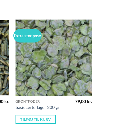
Extra stor pose
00
kr.
79,00
kr.
GRØNTFODER
basic ærteflager 200 gr
TILFØJ TIL KURV