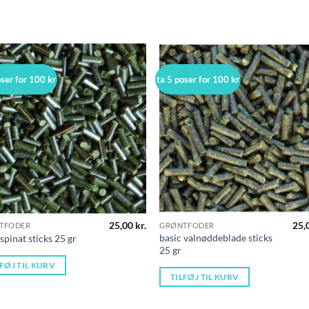
oser for 100 kr
ta 5 poser for 100 kr
25,00
kr.
25,
TFODER
GRØNTFODER
basic valnøddeblade sticks
 spinat sticks 25 gr
25 gr
LFØJ TIL KURV
TILFØJ TIL KURV