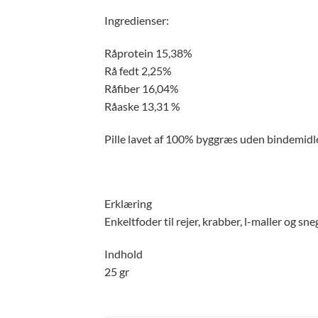
Ingredienser:
Råprotein 15,38%
Rå fedt 2,25%
Råfiber 16,04%
Råaske 13,31 %
Pille lavet af 100% byggræs uden bindemidler
Erklæring
Enkeltfoder til rejer, krabber, l-maller og sne
Indhold
25 gr