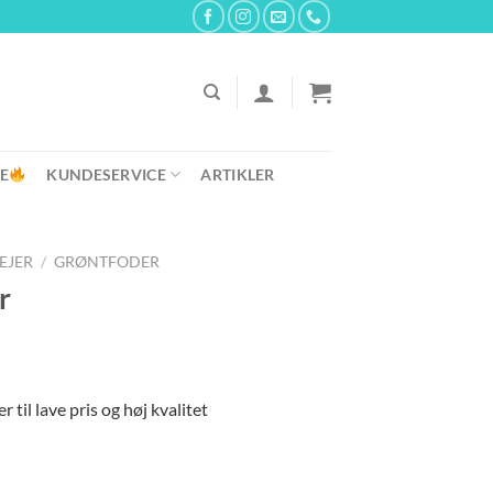
E
KUNDESERVICE
ARTIKLER
REJER
/
GRØNTFODER
r
 til lave pris og høj kvalitet