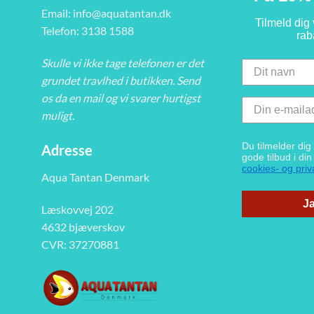
Email:
info@aquatantan.dk
Tilmeld dig
Telefon: 3138 1588
rab
Skulle vi ikke tage telefonen er det
grundet travlhed i butikken. Send
os da en mail og vi svarer hurtigst
muligt.
Du tilmelder di
Adresse
gode tilbud i di
cookies- og priva
Aqua Tantan Denmark
Ja
Læskovvej 202
4632 bjæverskov
CVR: 37270881