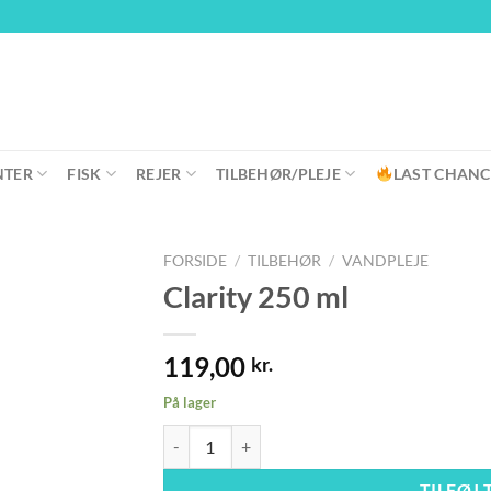
NTER
FISK
REJER
TILBEHØR/PLEJE
LAST CHANC
FORSIDE
/
TILBEHØR
/
VANDPLEJE
Clarity 250 ml
119,00
kr.
På lager
Clarity 250 ml antal
TILFØJ 