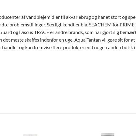
ducenter af vandplejemidler til akvariebrug og har et stort og sp
dte problemstillinger. Særligt kendt er bla. SEACHEM for PRIME, 
Guard og Discus TRACE er andre brands, som har gjort sig bemærke
n det meste skaffes indenfor en uge. Aqua Tantan vil gøre sit for at
d forhandler og kan fremvise flere produkter end nogen anden buti