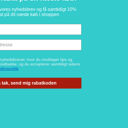
 vores nyhedsbrev og få samtidigt 10%
at på dit næste køb i shoppen
g nyhedsbrevet, hvor du modtager tips og
n indbakke, og du accepterer samtidigt sidens
tlivspolitik
 tak, send mig rabatkoden