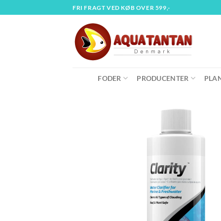
Fortsæt
FRI FRAGT VED KØB OVER 599,-
til
indhold
FODER
PRODUCENTER
PLA