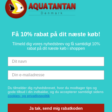
Få 10% rabat på dit næste køb!
Tilmeld dig vores nyhedsbrev og få samtidigt 10%
rabat på dit næste køb i shoppen
Du tilmelder dig nyhedsbrevet, hvor du modtager tips og
gode tilbud i din indbakke, og du accepterer samtidigt sidens
cookies- og privatlivspolitik
Ja tak, send mig rabatkoden