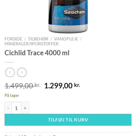
FORSIDE
/
TILBEHØR
/
VANDPLEJE
/
MINERALER/SPORSTOFFER
Cichlid Trace 4000 ml
Den
Den
1.499,00
1.299,00
kr.
kr.
oprindelige
aktuelle
På lager
pris
pris
Cichlid Trace 4000 ml antal
var:
er:
1.499,00 kr..
1.299,00 kr..
TILFØJ TIL KURV