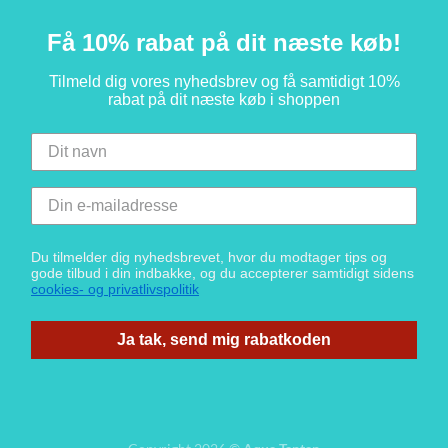
Få 10% rabat på dit næste køb!
Tilmeld dig vores nyhedsbrev og få samtidigt 10%
rabat på dit næste køb i shoppen
Du tilmelder dig nyhedsbrevet, hvor du modtager tips og
gode tilbud i din indbakke, og du accepterer samtidigt sidens
cookies- og privatlivspolitik
Ja tak, send mig rabatkoden