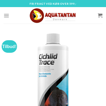
Fortsæt
FRI FRAGT VED KØB OVER 599,-
til
indhold
Tilbud!