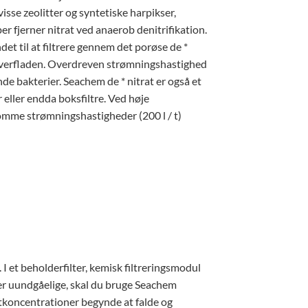
isse zeolitter og syntetiske harpikser,
er fjerner nitrat ved anaerob denitrifikation.
det til at filtrere gennem det porøse de *
 overfladen. Overdreven strømningshastighed
nde bakterier. Seachem de * nitrat er også et
r eller endda boksfiltre. Ved høje
omme strømningshastigheder (200 l / t)
I et beholderfilter, kemisk filtreringsmodul
 er uundgåelige, skal du bruge Seachem
ratkoncentrationer begynde at falde og