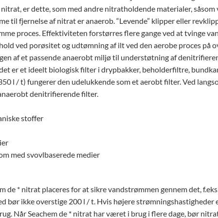
e nitrat, er dette, som med andre nitratholdende materialer, såsom v
l fjernelse af nitrat er anaerob. “Levende” klipper eller revklipp
mme proces. Effektiviteten forstørres flere gange ved at tvinge van
hold ved porøsitet og udtømning af ilt ved den aerobe proces på
en af ​​et passende anaerobt miljø til understøtning af denitrifiere
et er et ideelt biologisk filter i drypbakker, beholderfiltre, bundka
 l / t) fungerer den udelukkende som et aerobt filter. Ved langs
naerobt denitrifierende filter.
aniske stoffer
ier
 som med svovlbaserede medier
 de * nitrat placeres for at sikre vandstrømmen gennem det, f.eks. 
d bør ikke overstige 200 l / t. Hvis højere strømningshastigheder
brug. Når Seachem de * nitrat har været i brug i flere dage, bør nit