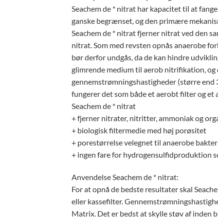
Seachem de * nitrat har kapacitet til at fang
ganske begrænset, og den primære mekanisme ti
Seachem de * nitrat fjerner nitrat ved den sa
nitrat. Som med revsten opnås anaerobe for
bør derfor undgås, da de kan hindre udvikling
glimrende medium til aerob nitrifikation, og d
gennemstrømningshastigheder (større end 350
fungerer det som både et aerobt filter og et a
Seachem de * nitrat
+ fjerner nitrater, nitritter, ammoniak og org
+ biologisk filtermedie med høj porøsitet
+ porestørrelse velegnet til anaerobe bakter
+ ingen fare for hydrogensulfidproduktion
Anvendelse Seachem de * nitrat:
For at opnå de bedste resultater skal Seachem
eller kassefilter. Gennemstrømningshastighe
Matrix. Det er bedst at skylle støv af inden 