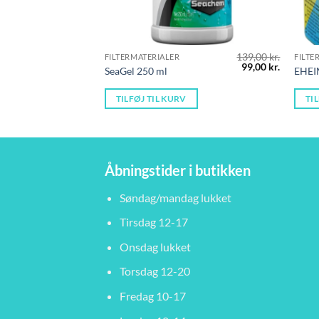
139,00
kr.
FILTERMATERIALER
FILTE
Den
Den
99,00
kr.
SeaGel 250 ml
EHEI
oprindelige
aktuelle
pris
pris
var:
er:
TILFØJ TIL KURV
TI
139,00 kr..
99,00 kr.
Åbningstider i butikken
Søndag/mandag lukket
Tirsdag 12-17
Onsdag lukket
Torsdag 12-20
Fredag 10-17