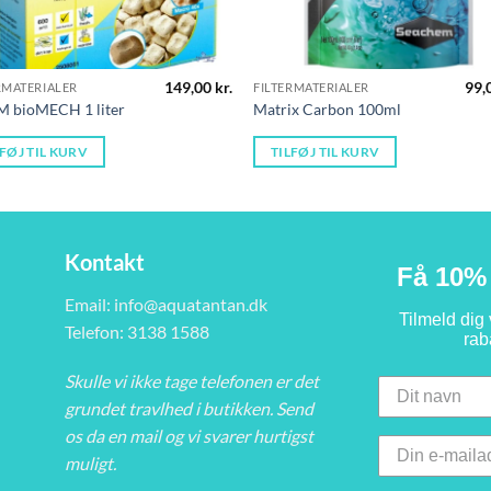
149,00
kr.
99,
RMATERIALER
FILTERMATERIALER
M bioMECH 1 liter
Matrix Carbon 100ml
LFØJ TIL KURV
TILFØJ TIL KURV
.
Kontakt
Få 10% 
Email:
info@aquatantan.dk
Tilmeld dig
Telefon: 3138 1588
rab
Skulle vi ikke tage telefonen er det
grundet travlhed i butikken. Send
os da en mail og vi svarer hurtigst
muligt.