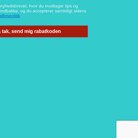
g nyhedsbrevet, hvor du modtager tips og
n indbakke, og du accepterer samtidigt sidens
tlivspolitik
 tak, send mig rabatkoden