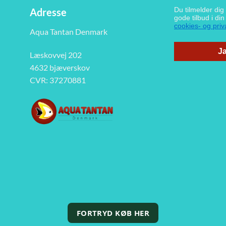
Du tilmelder di
Adresse
gode tilbud i di
cookies- og priva
Aqua Tantan Denmark
Ja
Læskovvej 202
4632 bjæverskov
CVR: 37270881
FORTRYD KØB HER