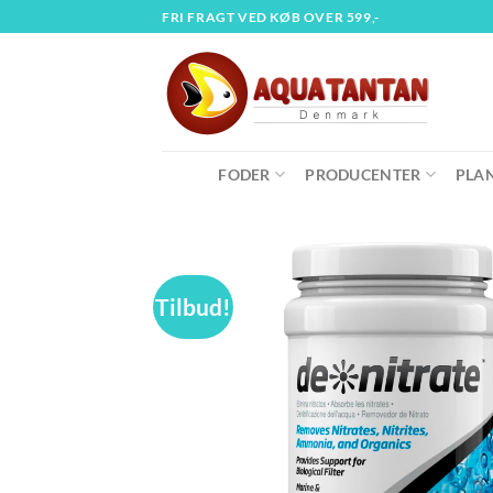
Fortsæt
FRI FRAGT VED KØB OVER 599,-
til
indhold
FODER
PRODUCENTER
PLA
Tilbud!