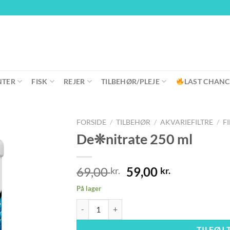
NTER
FISK
REJER
TILBEHØR/PLEJE
LAST CHANC
FORSIDE
/
TILBEHØR
/
AKVARIEFILTRE
/
F
De❊nitrate 250 ml
Den
Den
69,00
59,00
kr.
kr.
oprindelige
aktuelle
På lager
pris
pris
De❊nitrate 250 ml antal
var:
er:
69,00 kr..
59,00 kr..
TILFØJ 