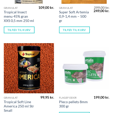
109,00
kr.
299,00
kr.
GRANULAT
GRANULAT
Den
D
249,00
kr.
Tropical Insect
Super Soft Artemia
oprindelige
ak
menu 45% gran
0,9-1,4 mm – 500
pris
pr
var:
er
XXS 0,5 mm 250 ml
gr
299,00 kr..
24
TILFØJ TIL KURV
TILFØJ TIL KURV
99,95
kr.
199,00
kr.
GRANULAT
FLAGEFODER
Tropical Soft Line
Pleco pellets 8mm
America 250 ml Str
300 gr
Small