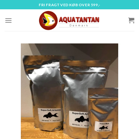
Fortsæt
FRI FRAGT VED KØB OVER 599,-
til
indhold