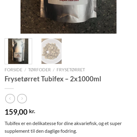
FORSIDE
/
TØRFODER
/
FRYSETØRRET
Frysetørret Tubifex – 2x1000ml
159,00
kr.
Tubifex er en delikatesse for dine akvariefisk, og et super
supplement til den daglige fodring.