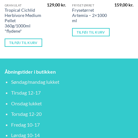
129,00
kr.
159,00
kr.
GRANULAT
FRYSETØRRET
Tropical Cichlid
Frysetørret
Herbivore Medium
Artemia – 2×1000
Pellet
ml
360g/1000ml
*flydene*
TILFØJ TIL KURV
TILFØJ TIL KURV
Åbningstider i butikken
Søndag/mandag lukket
Tirsdag 12-17
Onsdag lukket
Torsdag 12-20
Fredag 10-17
Lørdag 10-14