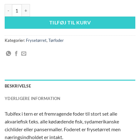
Frysetørret Tubifex - 2x1000ml antal
TILFØJ TIL KURV
Kategorier:
Frysetørret
,
Tørfoder
BESKRIVELSE
YDERLIGERE INFORMATION
Tubifex i tern er et fremragende foder til stort set alle
akvariefisk f.eks. alle kødædende fisk, sydamerikanske
cichlider eller pansermaller. Foderet er frysetørret men
næringsindholdet er intakt.