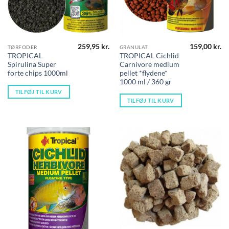
259,95
kr.
159,00
kr.
TØRFODER
GRANULAT
TROPICAL
TROPICAL Cichlid
Spirulina Super
Carnivore medium
forte chips 1000ml
pellet *flydene*
1000 ml / 360 gr
TILFØJ TIL KURV
TILFØJ TIL KURV