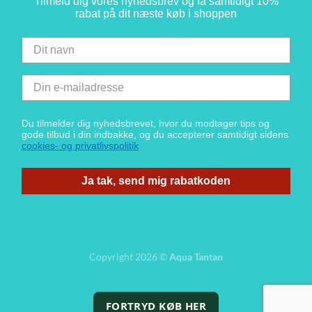
Tilmeld dig vores nyhedsbrev og få samtidigt 10%
rabat på dit næste køb i shoppen
Du tilmelder dig nyhedsbrevet, hvor du modtager tips og
gode tilbud i din indbakke, og du accepterer samtidigt sidens
cookies- og privatlivspolitik
Ja tak, send mig rabatkoden
Copyright 2026 ©
Aqua Tantan
FORTRYD KØB HER