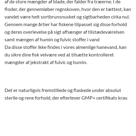
af de store mængder af blade, der falder fra træerne. I de
floder, der gennemløber regnskoven, hvor den er tættest, kan
vandet være helt sortbrunsnusket og sigtbarheden cirka nul.
Gennem mange årtier har fiskene tilpasset sig disse forhold
og deres overlevelse på sigt afhænger af tilstædeværelsen
samt mængen af humin og fulvic stoffer i vand
Da disse stoffer ikke findes i vores almenlige hanevand, kan
du sikre dine fisk velvære ved at tilsætte kontrolleret
mængder af jekstrakt af fulvic og humin.
Det er naturligvis fremstillede og flaskede under absolut
sterile og rene forhold, der efterlever GMP+ certifikats krav.