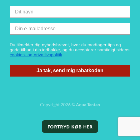
Du tilmelder dig nyhedsbrevet, hvor du modtager tips og
gode tilbud i din indbakke, og du accepterer samtidigt sidens
cookies- og privatlivspolitik
Ja tak, send mig rabatkoden
Copyright 2026 ©
Aqua Tantan
FORTRYD KØB HER