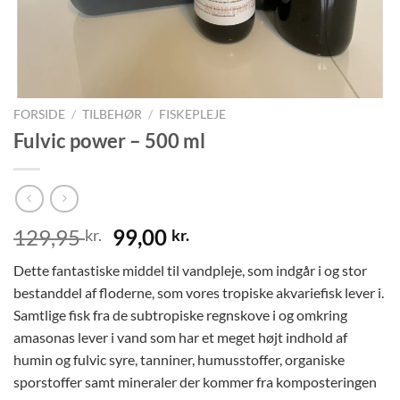
FORSIDE
/
TILBEHØR
/
FISKEPLEJE
Fulvic power – 500 ml
Den
Den
129,95
99,00
kr.
kr.
oprindelige
aktuelle
Dette fantastiske middel til vandpleje, som indgår i og stor
pris
pris
bestanddel af floderne, som vores tropiske akvariefisk lever i.
var:
er:
Samtlige fisk fra de subtropiske regnskove i og omkring
129,95 kr..
99,00 kr..
amasonas lever i vand som har et meget højt indhold af
humin og fulvic syre, tanniner, humusstoffer, organiske
sporstoffer samt mineraler der kommer fra komposteringen