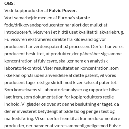
OBS:
Vedr kopiprodukter af
Fulvic Power.
Vort samarbejde med en af Europa’s største
føde/drikkevandsproducenter har gjort det muligt at
introducere fulvicsyren i et hidtil uset kvalitet til akvariebrug.
Fulvicsyren ekstraheres direkte fra kildevand og vor
producent har verdenspatent på processen. Derfor har vores
producent besluttet, at produkter, der påberåber sig samme
koncentration af fulvicsyre, skal gennem en analytisk
laboratoriekontrol. Viser resultatet en koncentration, som
ikke kan opnås uden anvendelse af dette patent, vil vores
producent tage retslige skridt mod krænkelse af patentet.
Som konsekvens vil laboratorieanalyser og rapporter blive
lagt frem, som dokumentation for kopiprodukters reelle
indhold. Vi glæder os over, at denne beslutning er taget, da
der er investeret betydeligt af både tid og penge i test og
markedsføring. Vi ser derfor frem til at kunne dokumentere
produkter, der hævder at være sammenlignelige med Fulvic