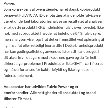
Power.
Som konsekvens af ovenstående, har et dansk kopiprodukt
benævnt FULVIC ACID der påståes at indeholde fulvicsyre,
været underlagt laboratorieanalyse og resultatet af analysen
er, at dette produkt IKKE indeholder fulvic overhovedet. Ikke
nok med at produktet hævder at indeholde 84% fulvic syre,
men analysen viser også at det er fremstillet ved opløsning af
ligninsulfat eller retteligt leonardite ! Dette brunkulsprodukt
har kun gødingseffekt og anvendes i stor stil i landbruget. I
dit akvarie vil det gøre med skade end gavn og du får helt
sikkert alge-problemer ! Produktet er ikke GMT+ certificeret
og må derfor anses for bakteriefyldt og ikke egnet som
fodersupplement.
Aqua tantan har udviklet Fulvic Power og er
eneforhandler. Alle rettigheder til produktet og brand
tilhører Firmaet.