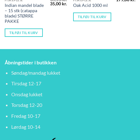
Den
Den
35,00
kr.
Indian mandel blade
Oak Acid 1000 ml
oprindelige
aktuelle
– 15 stk (catappa
pris
pris
var:
er:
blade) STØRRE
TILFØJ TIL KURV
39,95 kr..
35,00 kr..
PAKKE
TILFØJ TIL KURV
Åbningstider i butikken
Søndag/mandag lukket
Tirsdag 12-17
Onsdag lukket
Torsdag 12-20
Fredag 10-17
Lørdag 10-14