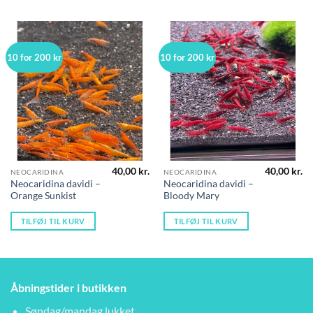
10 for 200 kr
10 for 200 kr
40,00
kr.
40,00
kr.
NEOCARIDINA
NEOCARIDINA
Neocaridina davidi –
Neocaridina davidi –
Orange Sunkist
Bloody Mary
TILFØJ TIL KURV
TILFØJ TIL KURV
Åbningstider i butikken
Søndag/mandag lukket