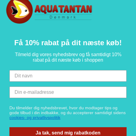
Få 10% rabat på dit næste køb!
Tilmeld dig vores nyhedsbrev og få samtidigt 10%
rabat på dit næste køb i shoppen
Du tilmelder dig nyhedsbrevet, hvor du modtager tips og
gode tilbud i din indbakke, og du accepterer samtidigt sidens
cookies- og privatlivspolitik
Ja tak, send mig rabatkoden