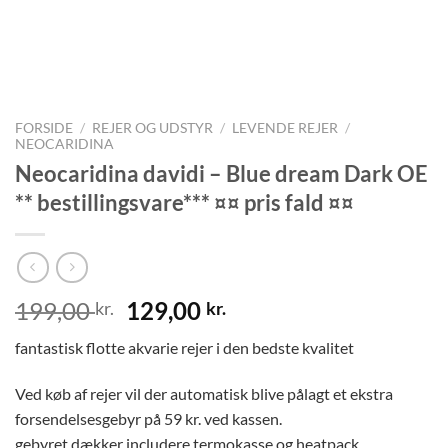
FORSIDE
/
REJER OG UDSTYR
/
LEVENDE REJER
/
NEOCARIDINA
Neocaridina davidi – Blue dream Dark OE
** bestillingsvare*** ¤¤ pris fald ¤¤
Den
Den
199,00
129,00
kr.
kr.
oprindelige
aktuelle
fantastisk flotte akvarie rejer i den bedste kvalitet
pris
pris
var:
er:
Ved køb af rejer vil der automatisk blive pålagt et ekstra
199,00 kr..
129,00 kr..
forsendelsesgebyr på 59 kr. ved kassen.
gebyret dækker includere termokasse og heatpack.