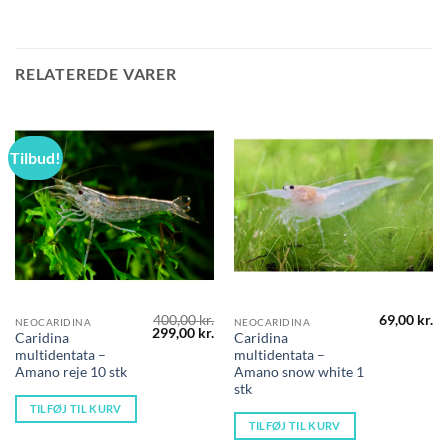
RELATEREDE VARER
Tilbud!
400,00
kr.
69,00
kr.
NEOCARIDINA
NEOCARIDINA
Den
Den
299,00
kr.
Caridina
Caridina
oprindelige
aktuelle
multidentata –
multidentata –
pris
pris
var:
er:
Amano reje 10 stk
Amano snow white 1
400,00 kr..
299,00 kr..
stk
TILFØJ TIL KURV
TILFØJ TIL KURV