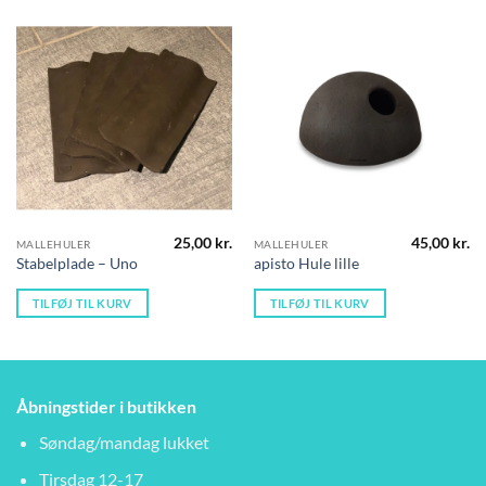
25,00
kr.
45,00
kr.
MALLEHULER
MALLEHULER
Stabelplade – Uno
apisto Hule lille
TILFØJ TIL KURV
TILFØJ TIL KURV
Åbningstider i butikken
Søndag/mandag lukket
Tirsdag 12-17