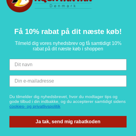
Få 10% rabat på dit næste køb!
Tilmeld dig vores nyhedsbrev og få samtidigt 10%
rabat på dit næste køb i shoppen
Du tilmelder dig nyhedsbrevet, hvor du modtager tips og
gode tilbud i din indbakke, og du accepterer samtidigt sidens
cookies- og privatlivspolitik
Ja tak, send mig rabatkoden