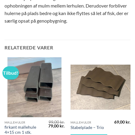
ophobningen af mulm mellem lerhulen. Derudover forbliver
hulerne på plads bedre og kan ikke flyttes så let af fisk, der er
særlig opsat på genopbygning.
RELATEREDE VARER
Tilbud!
99,00
kr.
69,00
kr.
MALLEHULER
MALLEHULER
Den
Den
79,00
kr.
firkant mallehule
Stabelplade – Trio
oprindelige
aktuelle
4×15 cm 1 stk.
pris
pris