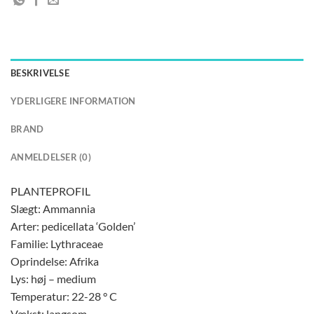
BESKRIVELSE
YDERLIGERE INFORMATION
BRAND
ANMELDELSER (0)
PLANTEPROFIL
Slægt: Ammannia
Arter: pedicellata ‘Golden’
Familie: Lythraceae
Oprindelse: Afrika
Lys: høj – medium
Temperatur: 22-28 ° C
Vækst: langsom