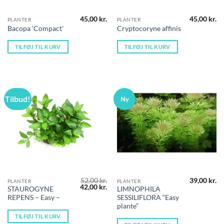
45,00
kr.
45,00
kr.
PLANTER
PLANTER
Bacopa ‘Compact’
Cryptocoryne affinis
TILFØJ TIL KURV
TILFØJ TIL KURV
Tilbud!
Ny
52,00
kr.
39,00
kr.
PLANTER
PLANTER
Den
Den
42,00
kr.
STAUROGYNE
LIMNOPHILA
oprindelige
aktuelle
REPENS – Easy –
SESSILIFLORA “Easy
pris
pris
var:
er:
plante”
52,00 kr..
42,00 kr..
TILFØJ TIL KURV