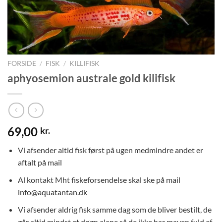
FORSIDE
/
FISK
/
KILLIFISK
aphyosemion australe gold kilifisk
69,00
kr.
Vi afsender altid fisk først på ugen medmindre andet er
aftalt på mail
Al kontakt Mht fiskeforsendelse skal ske på mail
info@aquatantan.dk
Vi afsender aldrig fisk samme dag som de bliver bestilt, de
går altid mindst et døgn alene så de ikke har maven fuld af