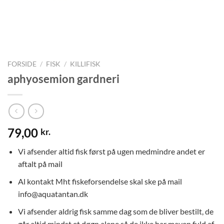
FORSIDE
/
FISK
/
KILLIFISK
aphyosemion gardneri
79,00
kr.
Vi afsender altid fisk først på ugen medmindre andet er
aftalt på mail
Al kontakt Mht fiskeforsendelse skal ske på mail
info@aquatantan.dk
Vi afsender aldrig fisk samme dag som de bliver bestilt, de
går altid mindst et døgn alene så de ikke har maven fuld af