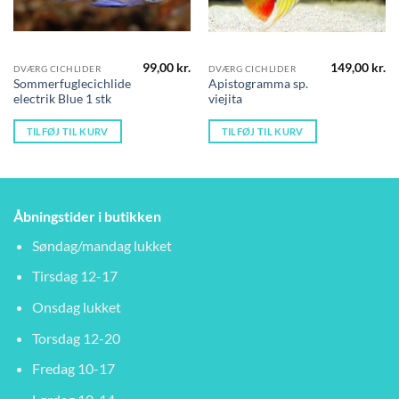
99,00
kr.
149,00
kr.
DVÆRG CICHLIDER
DVÆRG CICHLIDER
Sommerfuglecichlide
Apistogramma sp.
electrik Blue 1 stk
viejita
TILFØJ TIL KURV
TILFØJ TIL KURV
Åbningstider i butikken
Søndag/mandag lukket
Tirsdag 12-17
Onsdag lukket
Torsdag 12-20
Fredag 10-17