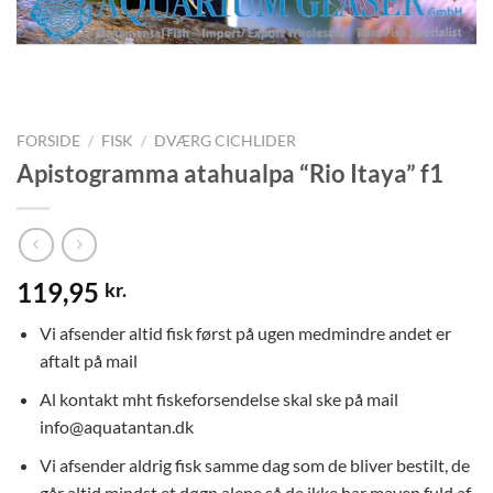
FORSIDE
/
FISK
/
DVÆRG CICHLIDER
Apistogramma atahualpa “Rio Itaya” f1
119,95
kr.
Vi afsender altid fisk først på ugen medmindre andet er
aftalt på mail
Al kontakt mht fiskeforsendelse skal ske på mail
info@aquatantan.dk
Vi afsender aldrig fisk samme dag som de bliver bestilt, de
går altid mindst et døgn alene så de ikke har maven fuld af