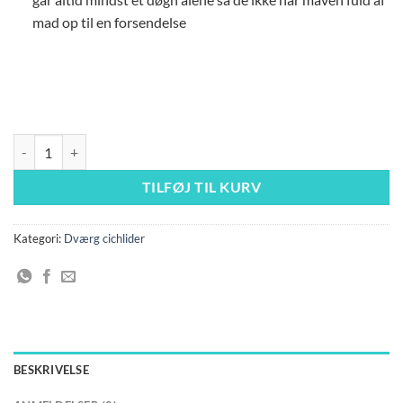
mad op til en forsendelse
Apistogramma atahualpa "Rio Itaya" f1 antal
TILFØJ TIL KURV
Kategori:
Dværg cichlider
BESKRIVELSE