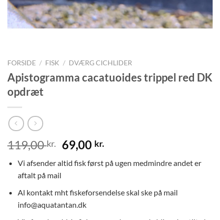
FORSIDE
/
FISK
/
DVÆRG CICHLIDER
Apistogramma cacatuoides trippel red DK
opdræt
Den
Den
119,00
69,00
kr.
kr.
oprindelige
aktuelle
Vi afsender altid fisk først på ugen medmindre andet er
pris
pris
aftalt på mail
var:
er:
119,00 kr..
69,00 kr..
Al kontakt mht fiskeforsendelse skal ske på mail
info@aquatantan.dk