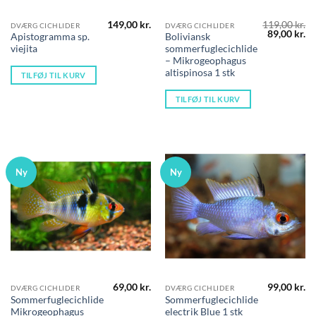
149,00
kr.
119,00
kr.
DVÆRG CICHLIDER
DVÆRG CICHLIDER
Den
D
89,00
kr.
Apistogramma sp.
Boliviansk
oprindelig
ak
viejita
sommerfuglecichlide
pris
pr
var:
er
– Mikrogeophagus
119,00 kr..
89
altispinosa 1 stk
TILFØJ TIL KURV
TILFØJ TIL KURV
Ny
Ny
69,00
kr.
99,00
kr.
DVÆRG CICHLIDER
DVÆRG CICHLIDER
Sommerfuglecichlide
Sommerfuglecichlide
Mikrogeophagus
electrik Blue 1 stk