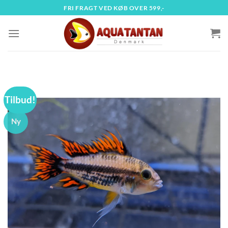
Fortsæt
FRI FRAGT VED KØB OVER 599,-
til
indhold
Tilbud!
Ny