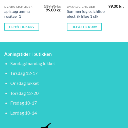
119,95
kr.
99,00
kr.
DVÆRG CICHLIDER
DVÆRG CICHLIDER
Den
Den
99,00
kr.
apistogramma
Sommerfuglecichlide
oprindelige
aktuelle
rositae f1
electrik Blue 1 stk
pris
pris
var:
er:
119,95 kr..
99,00 kr..
TILFØJ TIL KURV
TILFØJ TIL KURV
Åbningstider i butikken
Søndag/mandag lukket
Tirsdag 12-17
Onsdag lukket
Torsdag 12-20
Fredag 10-17
Lørdag 10-14