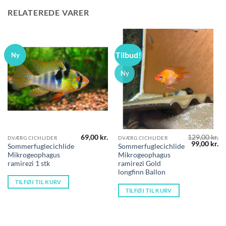
RELATEREDE VARER
Tilbud!
Ny
Ny
69,00
kr.
129,00
kr.
DVÆRG CICHLIDER
DVÆRG CICHLIDER
Den
D
99,00
kr.
Sommerfuglecichlide
Sommerfuglecichlide
oprindelig
ak
Mikrogeophagus
Mikrogeophagus
pris
pr
var:
er
ramirezi 1 stk
ramirezi Gold
129,00 kr..
99
longfinn Ballon
TILFØJ TIL KURV
TILFØJ TIL KURV