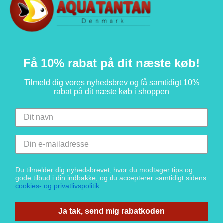
Få 10% rabat på dit næste køb!
Tilmeld dig vores nyhedsbrev og få samtidigt 10%
rabat på dit næste køb i shoppen
Du tilmelder dig nyhedsbrevet, hvor du modtager tips og
gode tilbud i din indbakke, og du accepterer samtidigt sidens
cookies- og privatlivspolitik
Ja tak, send mig rabatkoden