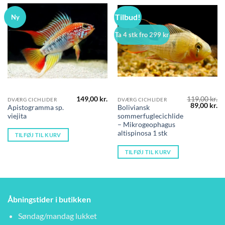
Tilbud!
Ny
Ta 4 stk fro 299 kr
149,00
kr.
119,00
kr.
DVÆRG CICHLIDER
DVÆRG CICHLIDER
Den
D
89,00
kr.
Apistogramma sp.
Boliviansk
oprindelig
ak
viejita
sommerfuglecichlide
pris
pr
var:
er
– Mikrogeophagus
119,00 kr..
89
altispinosa 1 stk
TILFØJ TIL KURV
TILFØJ TIL KURV
Åbningstider i butikken
Søndag/mandag lukket