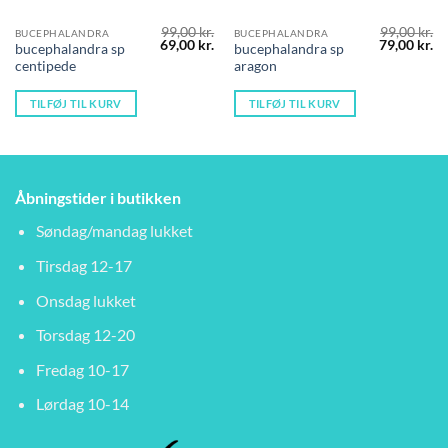
99,00
kr.
99,00
kr.
BUCEPHALANDRA
BUCEPHALANDRA
Den
Den
Den
D
69,00
kr.
79,00
kr.
bucephalandra sp
bucephalandra sp
oprindelige
aktuelle
oprindelig
ak
centipede
aragon
pris
pris
pris
pr
var:
er:
var:
er
99,00 kr..
69,00 kr..
99,00 kr..
79
TILFØJ TIL KURV
TILFØJ TIL KURV
Åbningstider i butikken
Søndag/mandag lukket
Tirsdag 12-17
Onsdag lukket
Torsdag 12-20
Fredag 10-17
Lørdag 10-14