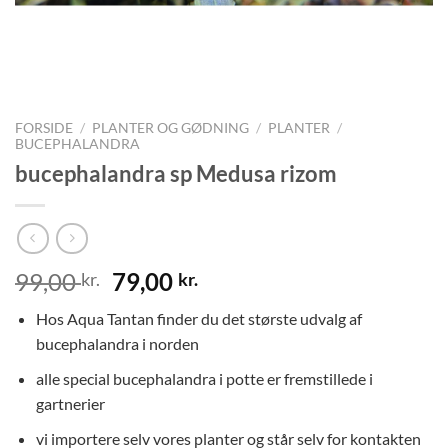
FORSIDE
/
PLANTER OG GØDNING
/
PLANTER
/
BUCEPHALANDRA
bucephalandra sp Medusa rizom
Den
Den
99,00
79,00
kr.
kr.
oprindelige
aktuelle
Hos Aqua Tantan finder du det største udvalg af
pris
pris
bucephalandra i norden
var:
er:
99,00 kr..
79,00 kr..
alle special bucephalandra i potte er fremstillede i
gartnerier
vi importere selv vores planter og står selv for kontakten