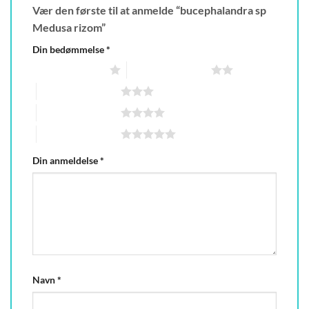
Vær den første til at anmelde “bucephalandra sp
Medusa rizom”
Din bedømmelse
*
1 ud af 5 stjerner
2 ud af 5 stjerner
3 ud af 5 stjerner
4 ud af 5 stjerner
5 ud af 5 stjerner
Din anmeldelse
*
Navn
*