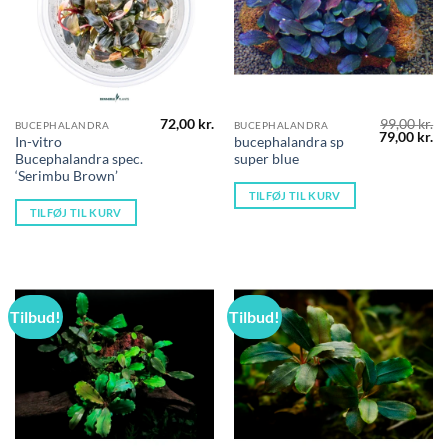
72,00
kr.
99,00
kr.
BUCEPHALANDRA
BUCEPHALANDRA
Den
D
79,00
kr.
In-vitro
bucephalandra sp
oprindelig
ak
Bucephalandra spec.
super blue
pris
pr
var:
er
‘Serimbu Brown’
99,00 kr..
79
TILFØJ TIL KURV
TILFØJ TIL KURV
Tilbud!
Tilbud!