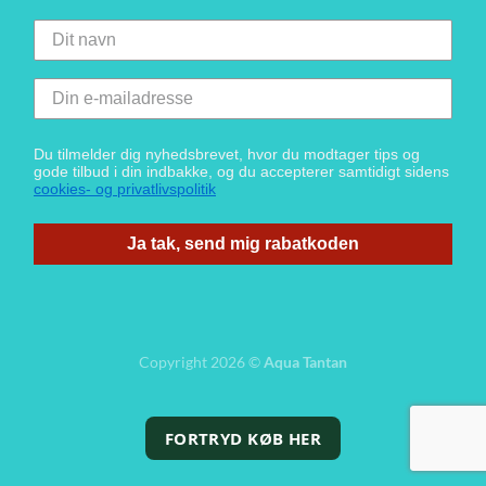
Du tilmelder dig nyhedsbrevet, hvor du modtager tips og
gode tilbud i din indbakke, og du accepterer samtidigt sidens
cookies- og privatlivspolitik
Ja tak, send mig rabatkoden
Copyright 2026 ©
Aqua Tantan
FORTRYD KØB HER